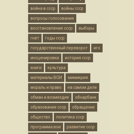
война в ссср
войны ссср
вопросы голосования
восстановление ссср
выборы
гнёт
годы ссср
государственный переворот
иго
инсценировка
история ссср
книги
культура
материалы ВОИ
мимикрия
мораль и право
на самом деле
обман и возмездие
обнарбанк
образование ссср
обращение
общество
политика ссср
программа вои
развитие ссср