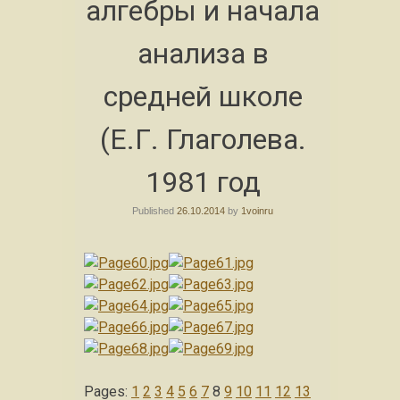
алгебры и начала
анализа в
средней школе
(Е.Г. Глаголева.
1981 год
Published
26.10.2014
by
1voinru
Pages:
1
2
3
4
5
6
7
8
9
10
11
12
13