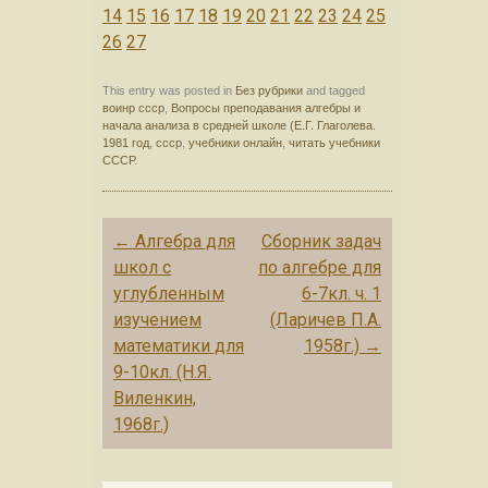
14
15
16
17
18
19
20
21
22
23
24
25
26
27
This entry was posted in
Без рубрики
and tagged
воинр ссср
,
Вопросы преподавания алгебры и
начала анализа в средней школе (Е.Г. Глаголева.
1981 год
,
ссср
,
учебники онлайн
,
читать учебники
СССР
.
Post navigation
←
Алгебра для
Сборник задач
школ с
по алгебре для
углубленным
6-7кл. ч. 1
изучением
(Ларичев П.А.
математики для
1958г.)
→
9-10кл. (Н.Я.
Виленкин,
1968г.)