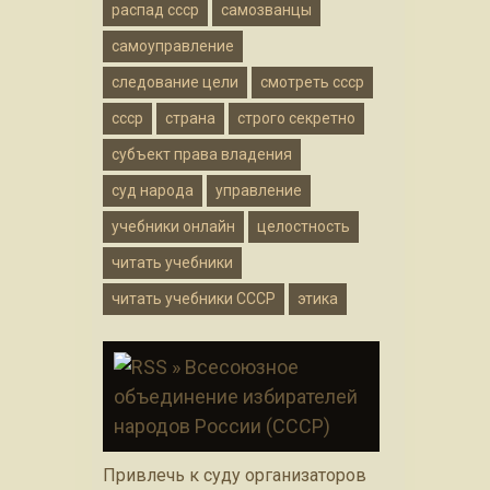
распад ссср
самозванцы
самоуправление
следование цели
смотреть ссср
ссср
страна
строго секретно
субъект права владения
суд народа
управление
учебники онлайн
целостность
читать учебники
читать учебники СССР
этика
» Всесоюзное
объединение избирателей
народов России (СССР)
Привлечь к суду организаторов