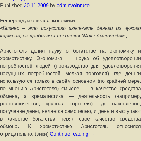
Published
30.11.2009
by
adminvoinruco
Референдум о целях экономики
«Бизнес – это искусство извлекать деньги из чужого
кармана, не прибегая к насилию» (Макс Амстердам:) .
Аристотель делил науку о богатстве на экономику и
хрематистику. Экономика — наука об удовлетворении
потребностей людей (производство для удовлетворения
насущных потребностей, мелкая торговля), где деньги
используются только в своём основном (по крайней мере,
по мнению Аристотеля) смысле — в качестве средства
обмена, а хрематистика — деятельность (например,
ростовщичество, крупная торговля), где накопление,
получение денег, является самоцелью, и деньги выступают
в качестве богатства, теряя своё качество средства
обмена. К хрематистике Аристотель относился
отрицательно. (вики)
Continue reading
→