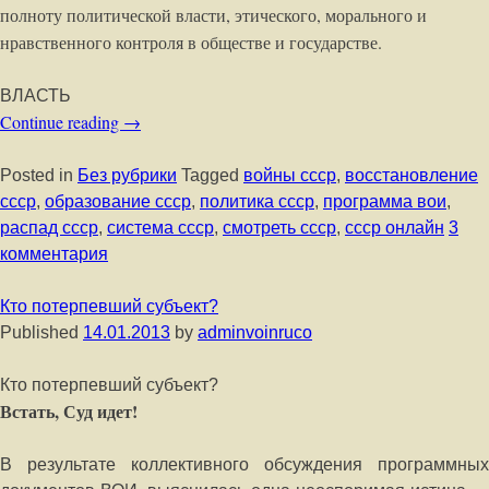
полноту политической власти, этического, морального и
нравственного контроля в обществе и государстве.
ВЛАСТЬ
Continue reading
→
Posted in
Без рубрики
Tagged
войны ссср
,
восстановление
ссср
,
образование ссср
,
политика ссср
,
программа вои
,
распад ссср
,
система ссср
,
смотреть ссср
,
ссср онлайн
3
комментария
Кто потерпевший субъект?
Published
14.01.2013
by
adminvoinruco
Кто потерпевший субъект?
Встать, Суд идет!
В результате коллективного обсуждения программных