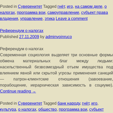
Posted in
Суверенитет
Tagged
гнёт
,
иго
,
на самом деле
,
о
налогах
,
программа вои
,
самоуправление
,
субъект права
владения
,
управление
,
этика
Leave a comment
Референдум о налогах
Published
27.11.2009
by
adminvoinruco
Референдум о налогах
Современная социология выделяет три основные формы
обмена материальных благ между людьми:
насильственный безвозмездный отъем имущества под
влиянием явной или скрытой угрозы применения санкций
— патрон-клиентские отношения (завоевание,
порабощение, иерархическая зависимость в социуме).
Continue reading
→
Posted in
Суверенитет
Tagged
банк народу
,
гнёт
,
иго
,
культура
,
о налогах
,
общество
,
программа вои
,
субъект