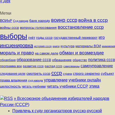
« Дек
Метки
воинр ссср
война в ссср
ВОИнР
банк народу
Суд народа
восстановление ссср
вопросы голосования
войны ссср
выборы
иго
годы ссср
гнёт
государственный переворот
инсценировка
культура
материалы ВОИ
история ссср
книги
мимикрия
обман и возмездие
мораль и право
на самом деле
политика ссср
образование ссср
обращение
обнарбанк
общество
самоуправление
программа вои
развитие ссср
распад ссср
самозванцы
ссср
строго секретно
субъект
смотреть ссср
следование цели
страна
управление
учебники онлайн
права владения
суд народа
читать учебники СССР
этика
целостность
читать учебники
» Всесоюзное объединение избирателей народов
России (СССР)
Привлечь к суду организаторов русско-русской