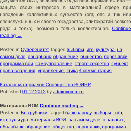
документов ВОИ, выяснилась одна неоспоримая истина —
защита своих интересов в материальной сфере при
нападении коллективных субъектов (опг, опс и тнк или
спецслужб иных и своего государства, элитократий всякого
рода и толка), возможна только коллективная.
Continue
reading
→
Posted in
Суверенитет
Tagged
выборы
,
иго
,
культура
,
на
самом деле
,
обнарбанк
,
обращение
,
общество
,
порог явки
,
программа вои
,
самоуправление
,
строго секретно
,
субъект
права владения
,
управление
,
этика
4 комментария
Каталог материалов Сообщества ВОИНР
Published
01.12.2012
by
adminvoinruco
Материалы ВОИ
Continue reading
→
Posted in
Без рубрики
Tagged
банк народу
,
выборы
,
гнёт
,
иго
,
культура
,
материалы ВОИ
,
на самом деле
,
о налогах
,
обнарбанк
,
обращение
,
общество
,
порог явки
,
программа