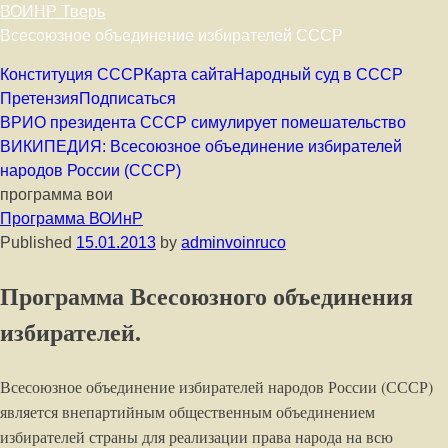
ВОИНР Тверь
Всесоюзное объединение избирателей СССР
Skip to content
Конституция СССР
Карта сайта
Народный суд в СССР
Претензия
Подписаться
ВРИО президента СССР симулирует помешательство
ВИКИПЕДИЯ: Всесоюзное объединение избирателей
народов России (СССР)
программа вои
Программа ВОИнР
Published
15.01.2013
by
adminvoinruco
Программа Всесоюзного объединения
избирателей.
Всесоюзное объединение избирателей народов России (СССР)
является внепартийным общественным объединением
избирателей страны для реализации права народа на всю