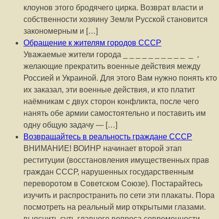
клоунов этого бродячего цирка. Возврат власти и
собственности хозяину Земли Русской становится
закономерным и […]
Обращение к жителям городов СССР
Уважаемые жители города _ _ _ _ _ _ _ _ _ _ _ ,
желающие прекратить военные действия между
Россией и Украиной. Для этого Вам нужно понять кто
их заказал, эти военные действия, и кто платит
наёмникам с двух сторон конфликта, после чего
нанять обе армии самостоятельно и поставить им
одну общую задачу — […]
Возвращайтесь в реальность граждане СССР
ВНИМАНИЕ! ВОИНР начинает второй этап
реституции (восстановления имущественных прав
граждан СССР, нарушенных государственным
переворотом в Советском Союзе). Постарайтесь
изучить и распространить по сети эти плакаты. Пора
посмотреть на реальный мир открытыми глазами.
выяснить суть главного вопроса современности.