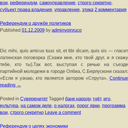
вои
,
референдум
,
самоуправление
,
строго секретно
,
субъект права владения
,
управление
,
этика
2 комментария
Референдум о дружбе политиков
Published
01.12.2009
by
adminvoinruco
Dic mihi, quis amicus tuus sit, et tibi dicam, quis sis — гласит
латинская поговорка (Скажи мне, кто твой друг, и я скажу
тебе, кто ты).Так вот, выступая с речью на съезде
партийной молодежи в городе Олбиа, С.Берлускони сказал:
«Если я узнаю, кто является автором «Спрута»,
Continue
reading
→
Posted in
Суверенитет
Tagged
банк народу
,
гнёт
,
иго
,
культура
,
на самом деле
,
о налогах
,
порог явки
,
программа
вои
,
строго секретно
Leave a comment
Референдум о целях экономики