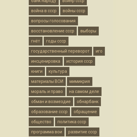
банк народу
воинр ссср
война в ссср
войны ссср
вопросы голосования
восстановление ссср
выборы
гнёт
годы ссср
государственный переворот
иго
инсценировка
история ссср
книги
культура
материалы ВОИ
мимикрия
мораль и право
на самом деле
обман и возмездие
обнарбанк
образование ссср
обращение
общество
политика ссср
программа вои
развитие ссср