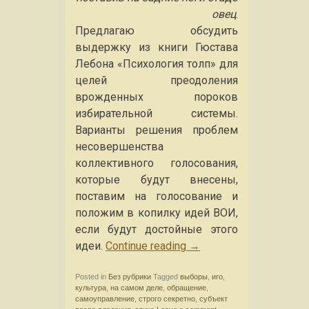
овец
.
Предлагаю обсудить
выдержку из книги Гюстава
Лебона «Психология толп» для
целей преодоления
врожденных пороков
избирательной системы.
Варианты решения проблем
несовершенства
коллективного голосования,
которые будут внесены,
поставим на голосование и
положим в копилку идей ВОИ,
если будут достойные этого
идеи.
Continue reading
→
Posted in
Без рубрики
Tagged
выборы
,
иго
,
культура
,
на самом деле
,
обращение
,
самоуправление
,
строго секретно
,
субъект