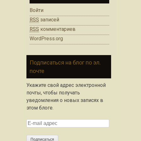
Войти
RSS
записей
RSS
комментариев
WordPress.org
Подписаться на блог по эл.
почте
Укажите свой адрес электронной
почты, чтобы получать
уведомления о новых записях в
этом блоге.
E
-
m