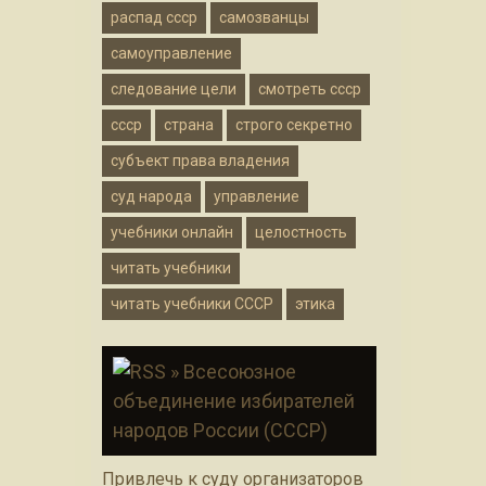
распад ссср
самозванцы
самоуправление
следование цели
смотреть ссср
ссср
страна
строго секретно
субъект права владения
суд народа
управление
учебники онлайн
целостность
читать учебники
читать учебники СССР
этика
» Всесоюзное
объединение избирателей
народов России (СССР)
Привлечь к суду организаторов