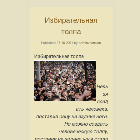
Избирательная
толпа
Published
27.10.2011
by
adminvoinruco
Избирательная толпа
Нель
зя
созд
ать человека,
поставив овцу на задние ноги.
Но можно создать
человеческую толпу,
поставив на задние ноги стадо