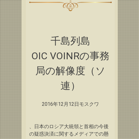
千島列島
OIC VOINRの事務
局の解像度（ソ
連）
2016年12月12日モスクワ
、日本のロシア大統領と首相の今後
の疑惑決済に関するメディアでの懸