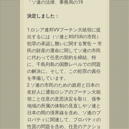
「ソ連の法律、事務局の19
決定しました：
1.ロシア連邦VVプーチン大統領に提
出するには
（ソ連とRSFSRの市民）
犯罪の承認し難いに関する警告 — 市
民の財産の運命に関してソ連の市民
に代わって任意の契約を締結、特
に、千島列島の国際レベルでの問題
の解決に。
そして、この犯罪の責任
を準備しています。
2.ソ連の市民のための政府と日本の
友好人に通知ロシアのプーチン大統
領こと
任意の意思決定を取り、係争
地域の所属の体制の見直しやソ連と
日本の間の境界線を含め、ソ連のプ
ロパティに関連して、プロパティの
性質の問題を含め、任意のアクショ