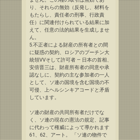
り、それらの無効（反発し、材料を
もたらし、責任者の刑事、行政責
任）に関連付けられている結果に加
えて、任意の法的結果を生成しませ
ん。
5.不正者による財産の所有者との間
に疑惑の契約、ロシアのプーチン大
統領VV
そして許可者 — 日本の首相、
安倍晋三は、財産所有者の同意や承
認なしに、契約の主な参加者の一人
として、ソ連の国境を含む国境の不
可侵、上ヘルシンキアコードと矛盾
しています。
ソ連の財産の共同所有者だけでな
く、ソ連の現在の憲法の規定、記事
に代わって権威によって導かれます
61、62、アート。
「ソ連の物件で