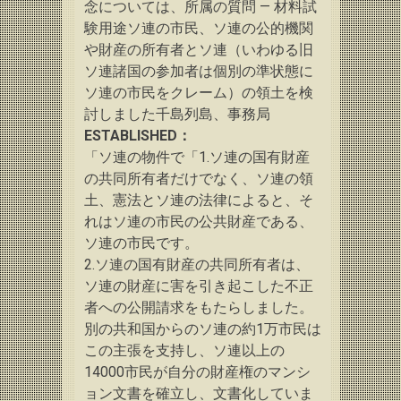
念については、所属の質問 — 材料試
験用途ソ連の市民、ソ連の公的機関
や財産の所有者とソ連（いわゆる旧
ソ連諸国の参加者は個別の準状態に
ソ連の市民をクレーム）の領土を検
討しました
千島列島、事務局
ESTABLISHED：
「ソ連の物件で「1.ソ連の国有財産
の共同所有者だけでなく、ソ連の領
土、憲法とソ連の法律によると、そ
れはソ連の市民の公共財産である、
ソ連の市民です。
2.ソ連の国有財産の共同所有者は、
ソ連の財産に害を引き起こした不正
者への公開請求をもたらしました。
別の共和国からのソ連の約1万市民は
この主張を支持し、ソ連以上の
14000市民が自分の財産権のマンシ
ョン文書を確立し、文書化していま