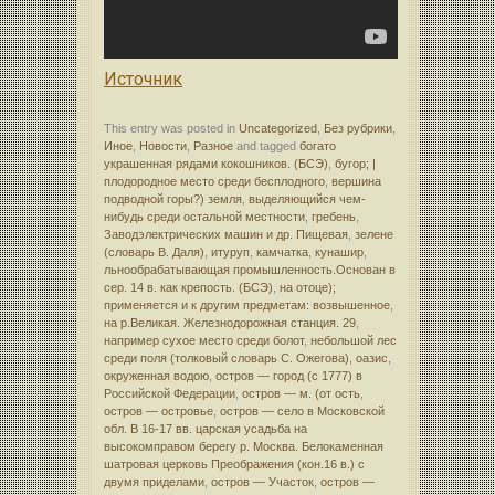
Источник
This entry was posted in
Uncategorized
,
Без рубрики
,
Иное
,
Новости
,
Разное
and tagged
богато
украшенная рядами кокошников. (БСЭ)
,
бугор; |
плодородное место среди бесплодного
,
вершина
подводной горы?) земля
,
выделяющийся чем-
нибудь среди остальной местности
,
гребень
,
Заводэлектрических машин и др. Пищевая
,
зелене
(словарь В. Даля)
,
итуруп
,
камчатка
,
кунашир
,
льнообрабатывающая промышленность.Основан в
сер. 14 в. как крепость. (БСЭ)
,
на отоце);
применяется и к другим предметам: возвышенное
,
на р.Великая. Железнодорожная станция. 29
,
например сухое место среди болот
,
небольшой лес
среди поля (толковый словарь С. Ожегова)
,
оазис
,
окруженная водою
,
остров — город (с 1777) в
Российской Федерации
,
остров — м. (от ость
,
остров — островье
,
остров — село в Московской
обл. В 16-17 вв. царская усадьба на
высокомправом берегу р. Москва. Белокаменная
шатровая церковь Преображения (кон.16 в.) с
двумя приделами
,
остров — Участок
,
остров —