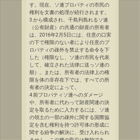
す。
現在、ソ連プロパティの市民の
権利を文書の処理が続行されます。
3.から構成され、千島列島れるソ連
（公有財産）の共通の財産の所有者
は、2016年2月5日には、任意の口実
の下で権限のない者により任意のプ
ロパティの疎外を禁止する命令を下
した（権限なし、ソ連の市民を代表
して、確立された法律に送っ
ソ連の
順）。
または、所有者の法律上の権
限を体の非存在下では、すべての所
有者の決定によって。
4.前プロパティソ連へのダメージ
や、所有者に代わって財産関連の決
定を取るために入力するには、ソ連
の領土の一部の疎外に関する国際協
定を含む権利を持つ許可体の形成に
関する紛争の解決に、受け入れられ
ません。
この種の取引は無効であ