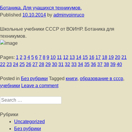
Ботаника. Для учащихся техникумов.
Published
10.10.2014
by
adminvoinruco
Школьные учебники СССР от ВОИНР. Ботаника для
техникумов.
Pages:
1
2
3
4
5
6
7
8
9
10
11
12
13
14
15
16
17
18
19
20
21
22
23
24
25
26
27
28
29
30
31
32
33
34
35
36
37
38
39
40
Posted in
Без рубрики
Tagged
книги
,
образование в ссср
,
учебники
Leave a comment
Search for:
Рубрики
Uncategorized
Без рубрики