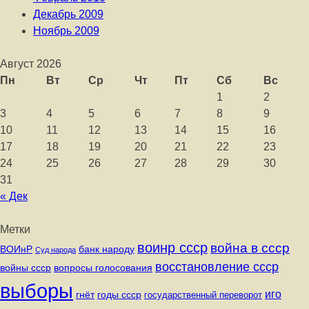
Декабрь 2009
Ноябрь 2009
Август 2026
Пн
Вт
Ср
Чт
Пт
Сб
Вс
1
2
3
4
5
6
7
8
9
10
11
12
13
14
15
16
17
18
19
20
21
22
23
24
25
26
27
28
29
30
31
« Дек
Метки
воинр ссср
война в ссср
ВОИнР
банк народу
Суд народа
восстановление ссср
вопросы голосования
войны ссср
выборы
иго
годы ссср
гнёт
государственный переворот