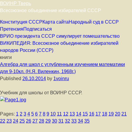
ВОИНР Тверь
Всесоюзное объединение избирателей СССР
Skip to content
Конституция СССР
Карта сайта
Народный суд в СССР
Претензия
Подписаться
ВРИО президента СССР симулирует помешательство
ВИКИПЕДИЯ: Всесоюзное объединение избирателей
народов России (СССР)
книги
Алгебра для школ с углубленным изучением математики
для 9-10кл. (Н.Я. Виленкин, 1968г.)
Published
26.10.2014
by
1voinru
Учебник для школы от ВОИНР СССР.
Pages:
1
2
3
4
5
6
7
8
9
10
11
12
13
14
15
16
17
18
19
20
21
22
23
24
25
26
27
28
29
30
31
32
33
34
35