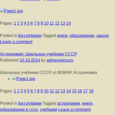
Pages:
1
2
3
4
5
6
7
8
9
10
11
12
13
14
Posted in
Без рубрики
Tagged
книги
,
образование
,
школа
Leave a comment
Астрономия. Школьные учебники СССР
Published
10.10.2014
by
adminvoinruco
Школьные учебники СССР от ВОИНР, Астрономия
Pages:
1
2
3
4
5
6
7
8
9
10
11
12
13
14
15
16
17
18
Posted in
Без рубрики
Tagged
астрономия
,
книги
,
образование в ссср
,
учебники
Leave a comment