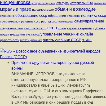
инсценировка
культура
материалы ВОИ
история ссср
книги
мимикрия
обман и возмездие
мораль и право
на самом деле
политика ссср
образование ссср
обращение
обнарбанк
общество
самоуправление
программа вои
развитие ссср
распад ссср
самозванцы
ссср
строго секретно
субъект
смотреть ссср
следование цели
страна
управление
учебники онлайн
права владения
суд народа
читать учебники СССР
этика
целостность
читать учебники
» Всесоюзное объединение избирателей народов
России (СССР)
Привлечь к суду организаторов русско-русской
войны
ВНИМАНИЕ! ИГПР ЗОВ, это движение за
ответственную власть, запрещенное в РФ,
инициировало в лице бывших членов группы,
писателя Мухина Ю.И. и его помощника Парфенова
Валерия возбуждение уголовного дела, обратившись
в СКР. Им отказали и они решили подать в суд