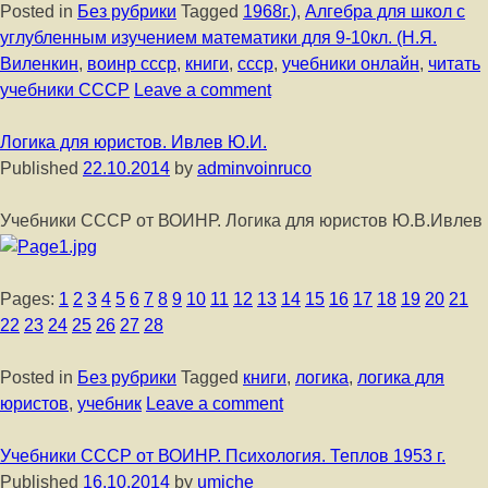
Posted in
Без рубрики
Tagged
1968г.)
,
Алгебра для школ с
углубленным изучением математики для 9-10кл. (Н.Я.
Виленкин
,
воинр ссср
,
книги
,
ссср
,
учебники онлайн
,
читать
учебники СССР
Leave a comment
Логика для юристов. Ивлев Ю.И.
Published
22.10.2014
by
adminvoinruco
Учебники СССР от ВОИНР. Логика для юристов Ю.В.Ивлев
Pages:
1
2
3
4
5
6
7
8
9
10
11
12
13
14
15
16
17
18
19
20
21
22
23
24
25
26
27
28
Posted in
Без рубрики
Tagged
книги
,
логика
,
логика для
юристов
,
учебник
Leave a comment
Учебники СССР от ВОИНР. Психология. Теплов 1953 г.
Published
16.10.2014
by
umiche