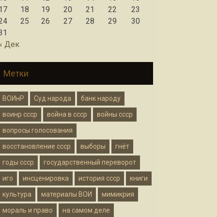
17
18
19
20
21
22
23
24
25
26
27
28
29
30
31
« Дек
Метки
ВОИнР
Суд народа
банк народу
воинр ссср
война в ссср
войны ссср
вопросы голосования
восстановление ссср
выборы
гнёт
годы ссср
государственный переворот
иго
инсценировка
история ссср
книги
культура
материалы ВОИ
мимикрия
мораль и право
на самом деле