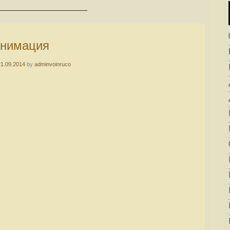
анимация
21.09.2014
by
adminvoinruco