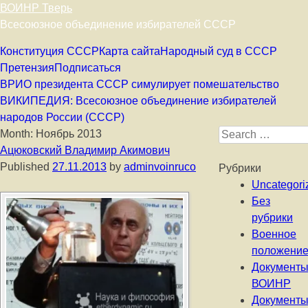
ВОИНР Тверь
Всесоюзное объединение избирателей СССР
Skip to content
Конституция СССР
Карта сайта
Народный суд в СССР
Претензия
Подписаться
ВРИО президента СССР симулирует помешательство
ВИКИПЕДИЯ: Всесоюзное объединение избирателей
народов России (СССР)
Month:
Ноябрь 2013
Search for:
Ацюковский Владимир Акимович
Published
27.11.2013
by
adminvoinruco
Рубрики
Uncategori
Без
рубрики
Военное
положени
Документ
ВОИНР
Документ