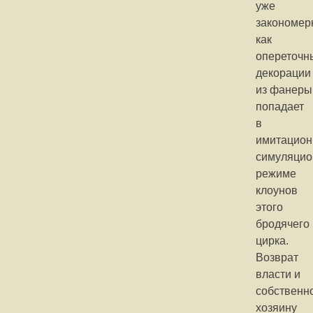
уже
закономер
как
опереточн
декорации
из фанеры
попадает
в
имитацион
симуляци
режиме
клоунов
этого
бродячего
цирка.
Возврат
власти и
собственн
хозяину