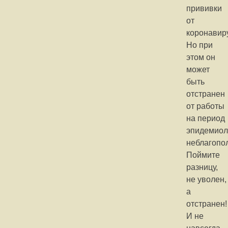
прививки
от
коронавир
Но при
этом он
может
быть
отстранен
от работы
на период
эпидемиол
неблагопо
Поймите
разницу,
не уволен,
а
отстранен!
И не