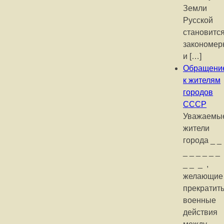
Земли
Русской
становитс
закономе
и […]
Обращени
к жителям
городов
СССР
Уважаемы
жители
города _ _
_ _ _ _ _ _
_ _ _ ,
желающие
прекратит
военные
действия