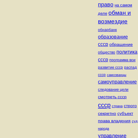
право
на самом
обман и
деле
возмездие
обнарбанк
образование
ссср
обращение
политика
общество
ссср
программа вои
развитие ссср
распад
ссср
самозванцы
самоуправление
следование цели
смотреть ссср
ссср
строго
страна
секретно
субъект
права владения
суд
народа
управление