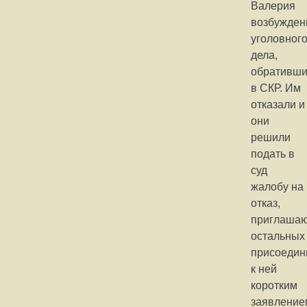
Валерия
возбужден
уголовног
дела,
обративши
в СКР. Им
отказали и
они
решили
подать в
суд
жалобу на
отказ,
приглаша
остальных
присоедин
к ней
коротким
заявление