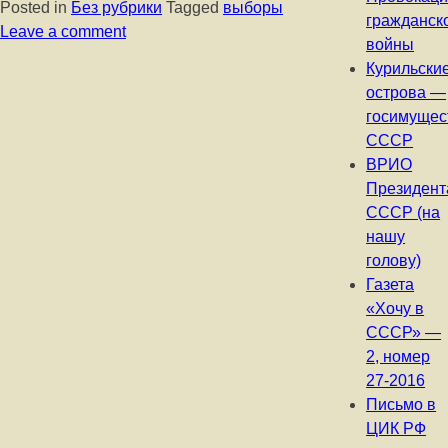
Posted in
Без рубрики
Tagged
выборы
гражданск
Leave a comment
войны
Курильски
острова —
госимущес
СССР
ВРИО
Президент
СССР (на
нашу
голову)
Газета
«Хочу в
СССР» —
2, номер
27-2016
Письмо в
ЦИК РФ