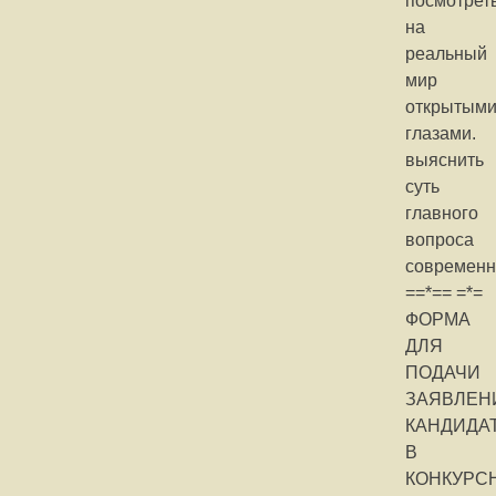
посмотрет
на
реальный
мир
открытым
глазами.
выяснить
суть
главного
вопроса
современн
==*== =*=
ФОРМА
ДЛЯ
ПОДАЧИ
ЗАЯВЛЕН
КАНДИДА
В
КОНКУРС