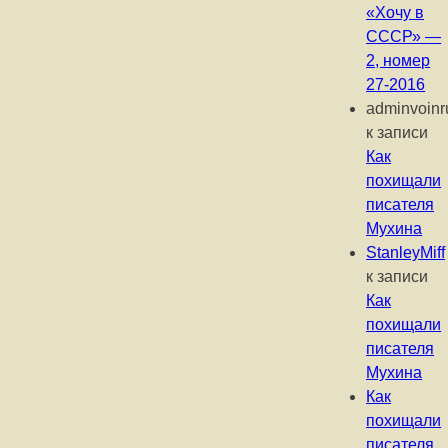
«Хочу в
СССР» —
2, номер
27-2016
adminvoinr
к записи
Как
похищали
писателя
Мухина
StanleyMiff
к записи
Как
похищали
писателя
Мухина
Как
похищали
писателя