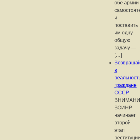
обе армии
самостоят
и
поставить
им одну
общую
задачу —
[…]
Возвращай
в
реальност
граждане
СССР
ВНИМАНИ
ВОИНР
начинает
второй
этап
реституци