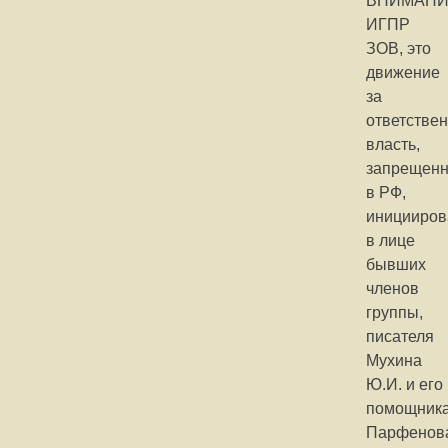
ВНИМАНИ
ИГПР
ЗОВ, это
движение
за
ответстве
власть,
запрещен
в РФ,
иницииров
в лице
бывших
членов
группы,
писателя
Мухина
Ю.И. и его
помощник
Парфенов