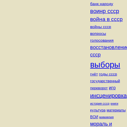
банк народу
воинр ссср
война в ссср
войны ссср
вопросы
голосования
восстановлени
ссср
выборы
годы ссср
гнёт
государственный
иго
переворот
инсценировка
история ссср
книги
культура
материалы
ВОИ
мимикрия
мораль и