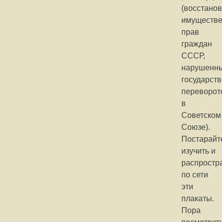
(восстано
имуществ
прав
граждан
СССР,
нарушенн
государст
переворот
в
Советском
Союзе).
Постарайт
изучить и
распростр
по сети
эти
плакаты.
Пора