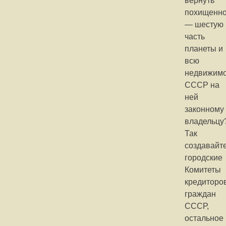
вернуть
похищенн
— шестую
часть
планеты и
всю
недвижимо
СССР на
ней
законному
владельцу
Так
создавайт
городские
Комитеты
кредиторо
граждан
СССР,
остальное