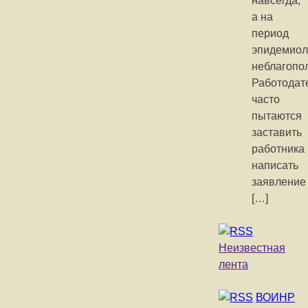
навсегда,
а на
период
эпидемиол
неблагопо
Работодат
часто
пытаются
заставить
работника
написать
заявление
[…]
Неизвестная
лента
ВОИНР