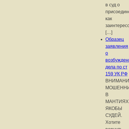
в суд о
присоедин
как
заинтерес
[…]
Образец
заявления
о
возбужден
дела по ст
159 УК РФ
ВНИМАНИ
МОШЕНН
В
МАНТИЯХ
ЯКОБЫ
СУДЕЙ.
Хотите