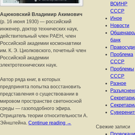
ВОИНР
СССР
Ацюковский Владимир Акимович
Иное
(р. 16 июня 1930) — российский
Новости
инженер, доктор технических наук,
Общенаро
действительный член РАЕН, член
банк
Российской академии космонавтики
Правосуди
им. К. Э. Циолковского, почетный член
Проблема
Российской академии
СССР
электротехнических наук.
Проблемы
СССР
Автор ряда книг, в которых
Разное
предпринята попытка восстановить
Разъяснен
представления о существовании в
Секретари
мировом пространстве светоносной
Секретари
среды — газоподобного эфира.
Суверенит
Отрицатель теории относительности А.
Эйнштейна.
Continue reading
→
Свежие записи
Провокаци