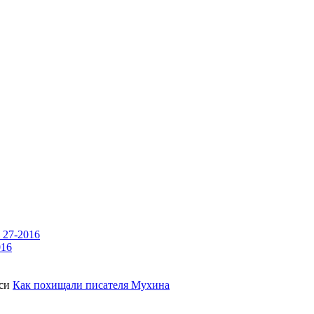
 27-2016
016
иси
Как похищали писателя Мухина