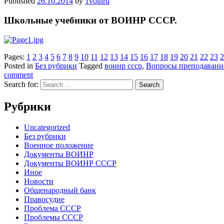
Published
26.10.2014
by
1voinru
Школьные учебники от ВОИНР СССР.
Pages:
1
2
3
4
5
6
7
8
9
10
11
12
13
14
15
16
17
18
19
20
21
22
23
2
Posted in
Без рубрики
Tagged
воинр ссср
,
Вопросы преподавания 
comment
Search for:
Рубрики
Uncategorized
Без рубрики
Военное положение
Документы ВОИНР
Документы ВОИНР СССР
Иное
Новости
Общенародный банк
Правосудие
Проблема СССР
Проблемы СССР