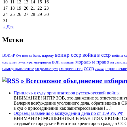
10
11
12
13
14
15
16
17
18
19
20
21
22
23
24
25
26
27
28
29
30
31
« Дек
Метки
воинр ссср
война в ссср
ВОИнР
банк народу
войны с
Суд народа
мораль и право
культура
материалы ВОИ
на самом 
ссср
книги
мимикрия
ссср
самоуправление
строго секр
смотреть ссср
следование цели
страна
» Всесоюзное объединение избира
Привлечь к суду организаторов русско-русской войны
ВНИМАНИЕ! ИГПР ЗОВ, это движение за ответственную 
Валерия возбуждение уголовного дела, обратившись в СК
в суд о присоединении как заинтересованные […]
Образец заявления о возбуждении дела по ст 159 УК РФ
ВНИМАНИЕ! МОШЕННИКИ В МАНТИЯХ ЯКОБЫ СУДЕЙ. Хот
создавайте городские Комитеты кредиторов граждан ССС