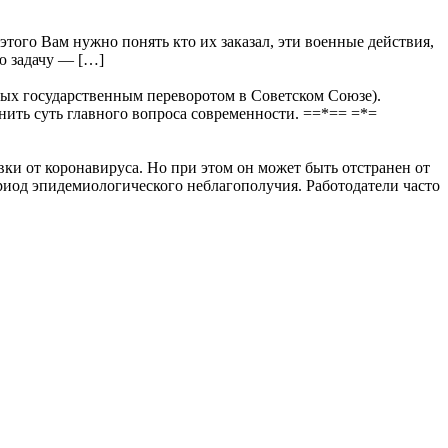
этого Вам нужно понять кто их заказал, эти военные действия,
ую задачу — […]
х государственным переворотом в Советском Союзе).
нить суть главного вопроса современности. ==*== =*=
вки от коронавируса. Но при этом он может быть отстранен от
ериод эпидемиологического неблагополучия. Работодатели часто