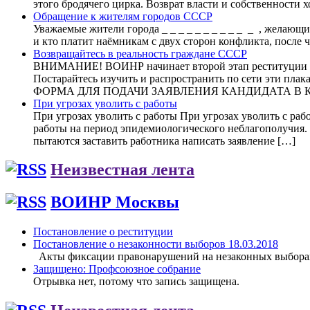
этого бродячего цирка. Возврат власти и собственности 
Обращение к жителям городов СССР
Уважаемые жители города _ _ _ _ _ _ _ _ _ _ _ , желающ
и кто платит наёмникам с двух сторон конфликта, после 
Возвращайтесь в реальность граждане СССР
ВНИМАНИЕ! ВОИНР начинает второй этап реституции (в
Постарайтесь изучить и распространить по сети эти пла
ФОРМА ДЛЯ ПОДАЧИ ЗАЯВЛЕНИЯ КАНДИДАТА 
При угрозах уволить с работы
При угрозах уволить с работы При угрозах уволить с раб
работы на период эпидемиологического неблагополучия. П
пытаются заставить работника написать заявление […]
Неизвестная лента
ВОИНР Москвы
Постановление о реституции
Постановление о незаконности выборов 18.03.2018
Акты фиксации правонарушений на незаконных выборах 1
Защищено: Профсоюзное собрание
Отрывка нет, потому что запись защищена.