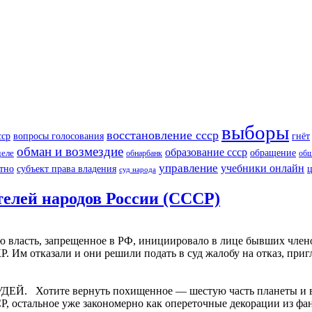
выборы
восстановление ссср
вопросы голосования
сср
гнёт
обман и возмездие
образование ссср
обращение
деле
обнарбанк
общ
управление
учебники онлайн
етно
субъект права владения
ц
суд народа
телей народов России (СССР)
власть, запрещенное в РФ, инициировало в лице бывших член
Р. Им отказали и они решили подать в суд жалобу на отказ, пр
ите вернуть похищенное — шестую часть планеты и всю н
Р, остальное уже закономерно как опереточные декорации из 