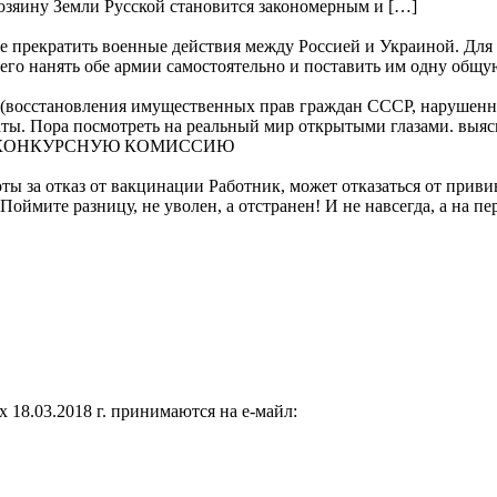
хозяину Земли Русской становится закономерным и […]
ие прекратить военные действия между Россией и Украиной. Для 
чего нанять обе армии самостоятельно и поставить им одну общ
осстановления имущественных прав граждан СССР, нарушенны
каты. Пора посмотреть на реальный мир открытыми глазами. выяс
В КОНКУРСНУЮ КОМИССИЮ
оты за отказ от вакцинации Работник, может отказаться от приви
оймите разницу, не уволен, а отстранен! И не навсегда, а на п
8.03.2018 г. принимаются на е-майл: