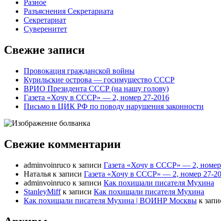
Разное
Разъяснения Секретариата
Секретариат
Суверенитет
Свежие записи
Провокация гражданской войны
Курильские острова — госимущество СССР
ВРИО Президента СССР (на нашу голову)
Газета «Хочу в СССР» — 2, номер 27-2016
Письмо в ЦИК РФ по поводу нарушения законности
Свежие комментарии
adminvoinruco
к записи
Газета «Хочу в СССР» — 2, номер
Наталья
к записи
Газета «Хочу в СССР» — 2, номер 27-2
adminvoinruco
к записи
Как похищали писателя Мухина
StanleyMiff
к записи
Как похищали писателя Мухина
Как похищали писателя Мухина | ВОИНР Москвы
к зап