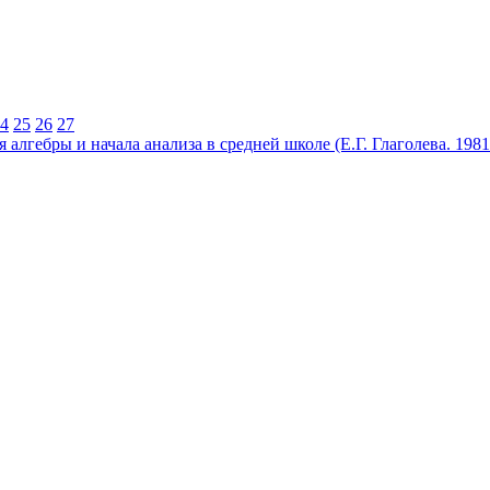
4
25
26
27
алгебры и начала анализа в средней школе (Е.Г. Глаголева. 1981