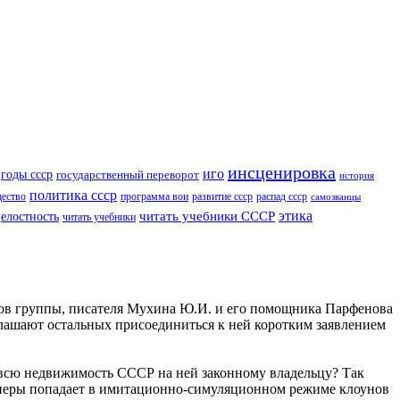
инсценировка
иго
годы ссср
государственный переворот
история
политика ссср
ество
программа вои
развитие ссср
распад ссср
самозванцы
читать учебники СССР
этика
елостность
читать учебники
ов группы, писателя Мухина Ю.И. и его помощника Парфенова
иглашают остальных присоединиться к ней коротким заявлением
едвижимость СССР на ней законному владельцу? Так
фанеры попадает в имитационно-симуляционном режиме клоунов