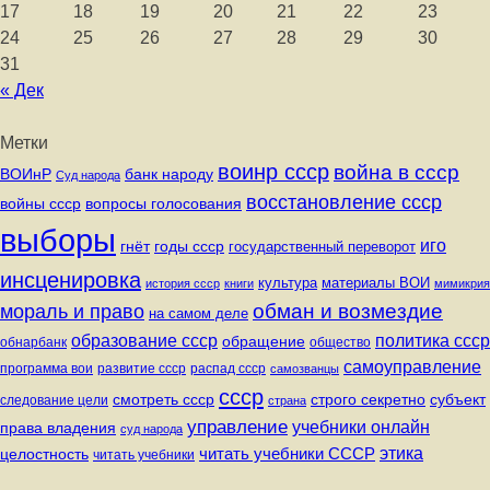
17
18
19
20
21
22
23
24
25
26
27
28
29
30
31
« Дек
Метки
воинр ссср
война в ссср
ВОИнР
банк народу
Суд народа
восстановление ссср
вопросы голосования
войны ссср
выборы
иго
годы ссср
гнёт
государственный переворот
инсценировка
культура
материалы ВОИ
история ссср
книги
мимикрия
обман и возмездие
мораль и право
на самом деле
политика ссср
образование ссср
обращение
обнарбанк
общество
самоуправление
программа вои
развитие ссср
распад ссср
самозванцы
ссср
строго секретно
субъект
смотреть ссср
следование цели
страна
управление
учебники онлайн
права владения
суд народа
читать учебники СССР
этика
целостность
читать учебники