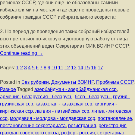
регионах СССР, где они еще не образованы самими
избирателями на местах и где еще не проведены первые
собрания граждан СССР избирательного возраста;
2. На период до проведения таких собраний избирателей
всю претензионно-исковую и договорную работу от лица
этих объединений ведет Секретариат ОИК ВОИНР СССР;
Continue reading
→
Pages:
1
2
3
4
5
6
7
8
9
10
11
12
13
14
15
16
17
Posted in
Без рубрики
,
Документы ВОИНР
,
Проблема СССР
,
Разное
Tagged
азербайджан - азербайджанская сср
,
армения
,
беларуссия - беларусь
,
бсср - беларусы
,
грузия -
грузинская сср
,
казахстан - казахская сср
,
киргизия -
киргизская сср
,
латвия - латвийская сср
,
литва - литовская
сср
,
молдавия - молдова - молдавская сср
,
постановление
,
постановление секретариата
,
регистрация
,
регистрация
граждан советского союза
,
рсфср - россия
,
секретариат