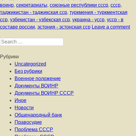
воинр
,
секретариаты
,
союзные республики ссср
,
ссср
,
таджикистан - таджикская сср
,
туркмения - туркментская
сср
,
узбекистан - узбекская сср
,
украина - усср
,
усср - в
составе россии
,
эстония - эстонская сср
Leave a comment
Search for:
Рубрики
Uncategorized
Без рубрики
Военное положение
Документы ВОИНР
Документы ВОИНР СССР
Иное
Новости
Общенародный банк
Правосудие
Проблема СССР