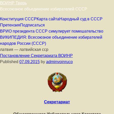
ВОИНР Тверь
Всесоюзное объединение избирателей СССР
Skip to content
Конституция СССР
Карта сайта
Народный суд в СССР
Претензия
Подписаться
ВРИО президента СССР симулирует помешательство
ВИКИПЕДИЯ: Всесоюзное объединение избирателей
народов России (СССР)
латвия — латвийская сср
Постановление Секретариата ВОИНР
Published
07.09.2015
by
adminvoinruco
Секретариат