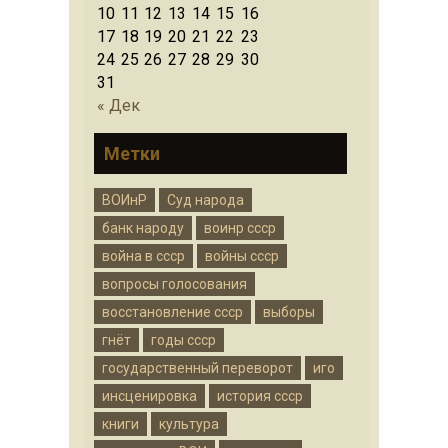
10
11
12
13
14
15
16
17
18
19
20
21
22
23
24
25
26
27
28
29
30
31
« Дек
Метки
ВОИнР
Суд народа
банк народу
воинр ссср
война в ссср
войны ссср
вопросы голосования
восстановление ссср
выборы
гнёт
годы ссср
государственный переворот
иго
инсценировка
история ссср
книги
культура