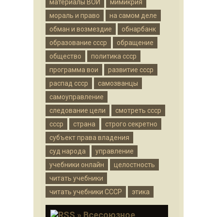
материалы ВОИ
мимикрия
мораль и право
на самом деле
обман и возмездие
обнарбанк
образование ссср
обращение
общество
политика ссср
программа вои
развитие ссср
распад ссср
самозванцы
самоуправление
следование цели
смотреть ссср
ссср
страна
строго секретно
субъект права владения
суд народа
управление
учебники онлайн
целостность
читать учебники
читать учебники СССР
этика
» Всесоюзное