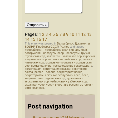
Pages: 1
2
3
4
5
6
7
8
9
10
11
12
13
14
15
16
17
This entry was posted in
Без рубрики
,
Документы
ВОИНР
,
Проблема СССР
,
Разное
and tagged
азербайджан - азербайджанская сср
,
армения
,
беларуссия - беларусь
,
бсср - беларусы
,
грузия -
грузинская сср
,
казахстан - казахская сср
,
киргизия
- киргизская сср
,
латвия - латвийская сср
,
литва -
литовская сср
,
молдавия - молдова - молдавская
сср
,
постановление
,
постановление секретариата
,
регистрация
,
регистрация граждан советского
союза
,
рсфср - россия
,
секретариат воинр
,
секретариаты
,
союзные республики ссср
,
ссср
,
таджикистан - таджикская сср
,
туркмения -
туркментская сср
,
узбекистан - узбекская сср
,
украина - усср
,
усср - в составе россии
,
эстония -
эстонская сср
.
Post navigation
←
Выдвижение Ю.И.Мухина