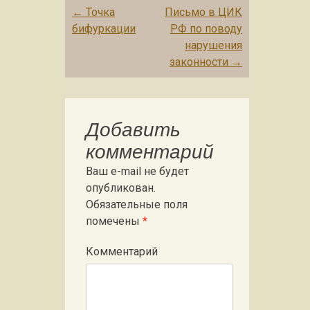
д
Post navigation
←
Точка
Письмо в ЦИК
р
бифуркации
РФ по поводу
е
нарушения
с
законности
→
Добавить
комментарий
Ваш e-mail не будет
опубликован.
Обязательные поля
помечены
*
Комментарий