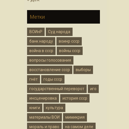
Метки
ВОИнР
Суд народа
банк народу
воинр ссср
война в ссср
войны ссср
вопросы голосования
восстановление ссср
выборы
гнёт
годы ссср
государственный переворот
иго
инсценировка
история ссср
книги
культура
материалы ВОИ
мимикрия
мораль и право
на самом деле