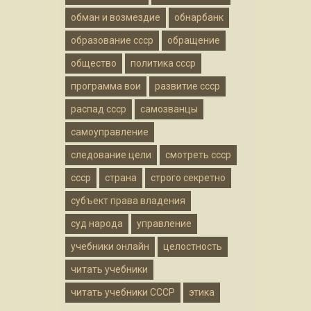
обман и возмездие
обнарбанк
образование ссср
обращение
общество
политика ссср
программа вои
развитие ссср
распад ссср
самозванцы
самоуправление
следование цели
смотреть ссср
ссср
страна
строго секретно
субъект права владения
суд народа
управление
учебники онлайн
целостность
читать учебники
читать учебники СССР
этика