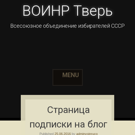
ВОИНР Тверь
Всесоюзное объединение избирателей СССР
MENU
Skip to content
Страница
подписки на блог
Published
25.06.2016
by
adminvoinruco