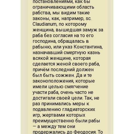
постановлениями, как бы
ограничивающими область
рабства, мы видим такие
законы, как, например, sc.
Claudianum, по которому
женщина, вышедшая замуж за
раба без согласия на то его
господина, обращалась в
рабыню, или указ Константина,
назначавший смертную казнь
всякой женщине, которая
сделается женой своего раба,
причём последний должен
был быть сожжен. Да и те
законоположения, которые
имели целью смягчение
участи раба, очень часто не
достигали своей цели. Так, не
раз принимались меры к
подавлению гладиаторских
игр, жертвами которых
преимущественно были рабы
— а между тем они
продержались до Феодосия. То