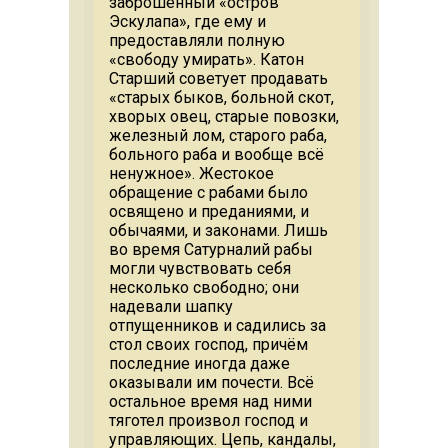
заброшенный «остров
Эскулапа», где ему и
предоставляли полную
«свободу умирать». Катон
Старший советует продавать
«старых быков, больной скот,
хворых овец, старые повозки,
железный лом, старого раба,
больного раба и вообще всё
ненужное». Жестокое
обращение с рабами было
освящено и преданиями, и
обычаями, и законами. Лишь
во время Сатурналий рабы
могли чувствовать себя
несколько свободно; они
надевали шапку
отпущенников и садились за
стол своих господ, причём
последние иногда даже
оказывали им почести. Всё
остальное время над ними
тяготел произвол господ и
управляющих. Цепь, кандалы,