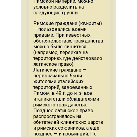
Римской империи, можно
условно разделить на
следующие группы:
Римские граждане (квириты)
— пользовались всеми
правами. При известных
обстоятельствах, гражданства
можно было лишиться
(например, переехав на
территорию, где действовало
латинское право).
Латинские граждане —
первоначально были
жителями италийских
территорий, завоёванных
Римом, в 49 г. до н. э. все
италики стали обладателями
римского гражданства.
Позднее латинское право
распространялось на
обитателей клиентских царств
и римских союзников, а ещё
позднее — и провинций. По