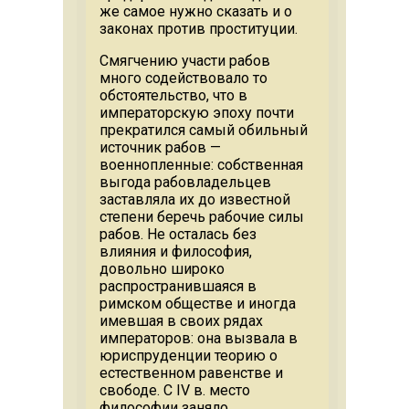
же самое нужно сказать и о
законах против проституции.
Смягчению участи рабов
много содействовало то
обстоятельство, что в
императорскую эпоху почти
прекратился самый обильный
источник рабов —
военнопленные: собственная
выгода рабовладельцев
заставляла их до известной
степени беречь рабочие силы
рабов. Не осталась без
влияния и философия,
довольно широко
распространившаяся в
римском обществе и иногда
имевшая в своих рядах
императоров: она вызвала в
юриспруденции теорию о
естественном равенстве и
свободе. С IV в. место
философии заняло