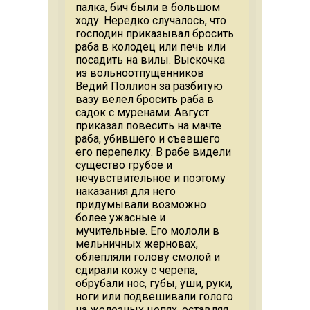
палка, бич были в большом
ходу. Нередко случалось, что
господин приказывал бросить
раба в колодец или печь или
посадить на вилы. Выскочка
из вольноотпущенников
Ведий Поллион за разбитую
вазу велел бросить раба в
садок с муренами. Август
приказал повесить на мачте
раба, убившего и съевшего
его перепелку. В рабе видели
существо грубое и
нечувствительное и поэтому
наказания для него
придумывали возможно
более ужасные и
мучительные. Его мололи в
мельничных жерновах,
облепляли голову смолой и
сдирали кожу с черепа,
обрубали нос, губы, уши, руки,
ноги или подвешивали голого
на железных цепях, оставляя