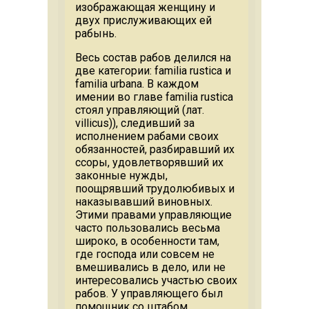
изображающая женщину и
двух прислуживающих ей
рабынь.
Весь состав рабов делился на
две категории: familia rustica и
familia urbana. В каждом
имении во главе familia rustica
стоял управляющий (лат.
villicus)), следивший за
исполнением рабами своих
обязанностей, разбиравший их
ссоры, удовлетворявший их
законные нужды,
поощрявший трудолюбивых и
наказывавший виновных.
Этими правами управляющие
часто пользовались весьма
широко, в особенности там,
где господа или совсем не
вмешивались в дело, или не
интересовались участью своих
рабов. У управляющего был
помощник со штабом