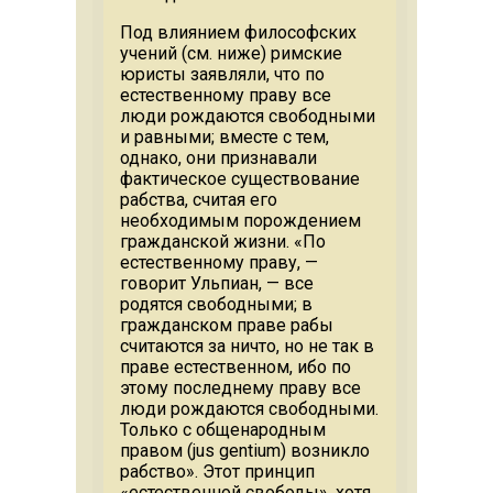
Под влиянием философских
учений (см. ниже) римские
юристы заявляли, что по
естественному праву все
люди рождаются свободными
и равными; вместе с тем,
однако, они признавали
фактическое существование
рабства, считая его
необходимым порождением
гражданской жизни. «По
естественному праву, —
говорит Ульпиан, — все
родятся свободными; в
гражданском праве рабы
считаются за ничто, но не так в
праве естественном, ибо по
этому последнему праву все
люди рождаются свободными.
Только с общенародным
правом (jus gentium) возникло
рабство». Этот принцип
«естественной свободы», хотя