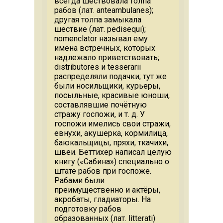
всегда шествовала толпа
рабов (лат. anteambulanes);
другая толпа замыкала
шествие (лат. pedisequi);
nomenclator называл ему
имена встречных, которых
надлежало приветствовать;
distributores и tesserarii
распределяли подачки; тут же
были носильщики, курьеры,
посыльные, красивые юноши,
составлявшие почётную
стражу госпожи, и т. д. У
госпожи имелись свои стражи,
евнухи, акушерка, кормилица,
баюкальщицы, пряхи, ткачихи,
швеи. Беттихер написал целую
книгу («Сабина») специально о
штате рабов при госпоже.
Рабами были
преимущественно и актёры,
акробаты, гладиаторы. На
подготовку рабов
образованных (лат. litterati)