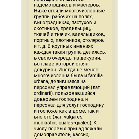
надсмотрщиков и мастеров.
Ниже стояли многочисленные
группы рабочих на полях,
виноградниках, пастухов и
скотников, прядильщиц,
ткачей и ткачих, валяльщиков,
портных, плотников, столяров
и т. д. В крупных имениях
каждая такая группа делилась,
в свою очередь, на декурии,
во главе которой стоял
декурион. Иногда не менее
многочисленна была и familia
urbana, делившаяся на
персонал управляющий (лат.
ordinarii), пользовавшийся
доверием господина, и
персонал для услуг господину
и госпоже как в доме, так и
вне его (лат. vulgares,
mediastini, quales-quales). К
числу первых принадлежали
домоправитель, кассир,