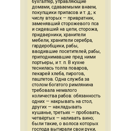
бухгалтер, управляющие
домами, сдаваемыми внаем,
покупщики припасов и т. д.; к
числу вторых — привратник,
заменявший сторожевого пса
и сидевший на цепи, сторожа,
придверники, хранители
мебели, хранители серебра,
гардеробщики, рабы,
вводившие посетителей, рабы,
приподнимавшие пред ними
портьеры, и т. п. В кухне
теснилась толпа поваров,
пекарей хлеба, пирогов,
паштетов. Одна служба за
столом богатого римлянина
требовала немалого
количества рабов: обязанность
одних — накрывать на стол,
других — накладывать
кушанье, третьих — пробовать,
четвёртых — наливать вино;
были такие, о волоса которых
господа вытирали свои руки,