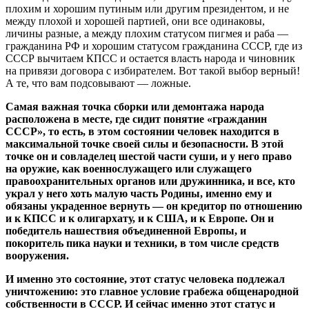
плохим и хорошим путиным или другим президентом, и не
между плохой и хорошей партией, они все одинаковы,
личины разные, а между плохим статусом пигмея и раба —
гражданина РФ и хорошим статусом гражданина СССР, где из
СССР вычитаем КПСС и остается власть народа и чиновник
на привязи договора с избирателем. Вот такой выбор верный!
А те, что вам подсовывают — ложные.
Самая важная точка сборки или демонтажа народа
расположена в месте, где сидит понятие «гражданин
СССР», то есть, в этом состоянии человек находится в
максимальной точке своей силы и безопасности. В этой
точке он и совладелец шестой части суши, и у него право
на оружие, как военнослужащего или служащего
правоохранительных органов или дружинника, и все, кто
украл у него хоть малую часть Родины, именно ему и
обязаны украденное вернуть — он кредитор по отношению
и к КПСС и к олигархату, и к США, и к Европе. Он и
победитель нашествия объединенной Европы, и
покоритель пика науки и техники, в том числе средств
вооружения.
И именно это состояние, этот статус человека подлежал
уничтожению: это главное условие грабежа общенародной
собственности в СССР. И сейчас именно этот статус и