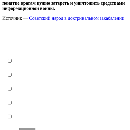
понятие врагам нужно затереть и уничтожить средствами
информационной войны.
Источник —
Советский народ в доктринальном закабалении
Что или кого следует выбирать
или избирать?
нужно выбирать хорошего вошЬдя -
президента
нужно выбирать хорошую партию среди
плохих
нужно создавать хорошую партию и
избираться
нужно выбрать свой статус гражданина
СССР
нужно понять, что ты совладелец имущества
СССР
Other: