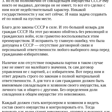
3. но если полномочий от совладельцев имущества СССР ему
никто не выдавал, договора он не имеет, то все его сделки с
ним носят недействительный характер. Никакой
государственности у нас нет сейчас. И наша задача создавать
её по новой на пустом месте.
Благо дело законы СССР в силе. И это большой козырь для
граждан СССР. На этот раз можно обойтись без революций и
гражданских войн, если грамотно воспользоваться этим
преимуществом. И исправить ту главную ошибку, что была
допущена в СССР — отсутствие договорной связи и
персональной ответственности любого выборного лица перед
гражданами-избирателями.
Наличие или отсутствие покрывала партии в таком случае
уже не имеет ни малейшего значения, тк сам договор
управления не с партией, а с избирателем. Вот перед ним и
ответ держать строго по законам о полной материальной
ответственности. А для того и сам гражданин должен быть
вменяемым совладельцем и хозяином своего имущества, как
личного так и общего с другими. Без определения доли
совладения в общем имуществе это невозможно.
Каждый должен стать контролером и хозяином и видеть
состав своего имущества и контролировать его. Тогда
воровать как ныне станет невозможно, оторвут и выкинут, как