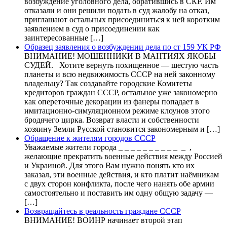
возбуждение уголовного дела, обратившись в СКР. Им
отказали и они решили подать в суд жалобу на отказ,
приглашают остальных присоединиться к ней коротким
заявлением в суд о присоединении как
заинтересованные […]
Образец заявления о возбуждении дела по ст 159 УК РФ
ВНИМАНИЕ! МОШЕННИКИ В МАНТИЯХ ЯКОБЫ
СУДЕЙ. Хотите вернуть похищенное — шестую часть
планеты и всю недвижимость СССР на ней законному
владельцу? Так создавайте городские Комитеты
кредиторов граждан СССР, остальное уже закономерно
как опереточные декорации из фанеры попадает в
имитационно-симуляционном режиме клоунов этого
бродячего цирка. Возврат власти и собственности
хозяину Земли Русской становится закономерным и […]
Обращение к жителям городов СССР
Уважаемые жители города _ _ _ _ _ _ _ _ _ _ _ ,
желающие прекратить военные действия между Россией
и Украиной. Для этого Вам нужно понять кто их
заказал, эти военные действия, и кто платит наёмникам
с двух сторон конфликта, после чего нанять обе армии
самостоятельно и поставить им одну общую задачу —
[…]
Возвращайтесь в реальность граждане СССР
ВНИМАНИЕ! ВОИНР начинает второй этап