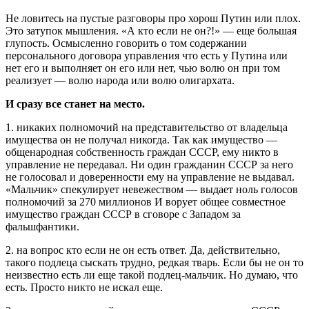
Не ловитесь на пустые разговоры про хорош Путин или плох.
Это затупок мышления. «А кто если не он?!» — еще большая
глупость. Осмысленно говорить о том содержании
персонального договора управления что есть у Путина или
нет его и выполняет он его или нет, чью волю он при том
реализует — волю народа или волю олигархата.
И сразу все станет на место.
1. никаких полномочий на представительство от владельца
имущества он не получал никогда. Так как имущество —
общенародная собственность граждан СССР, ему никто в
управление не передавал. Ни один гражданин СССР за него
не голосовал и доверенности ему на управление не выдавал.
«Мальчик» спекулирует невежеством — выдает ноль голосов
полномочий за 270 миллионов И ворует общее совместное
имущество граждан СССР в сговоре с Западом за
фальшфантики.
2. на вопрос кто если не он есть ответ. Да, действительно,
такого подлеца сыскать трудно, редкая тварь. Если бы не он то
неизвестно есть ли еще такой подлец-мальчик. Но думаю, что
есть. Просто никто не искал еще.