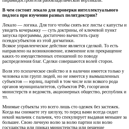
пирамидостроителя рабовладельческой вертикали.
В чем состоит лекало для проверки интеллектуального
подлога при изучении разных политдоктрин?
Лекало — логика. Для того чтобы снять все листы с капусты и
увидеть кочерыжку — суть доктрины, её ключевой пункт
запуска программы, достаточно вычистить сразу
псевдосубъектов из этой догматики.
Всякое управленческое действие является сделкой. То есть
направлено на возникновение, изменение или прекращение
каких-то имущественных отношений по поводу
распределения благ. Сделки совершаются волей сторон.
Воля это психическое свойство и в наличии имеется только у
человека или групп людей, но не имеется у вымышленных
субъектов — юрлиц, партий в том числе или всякого рода
органов муниципалитетов, субъектов РФ, госорганов
министерств и ведомств, акционерных общество, республик и
тп.
Мнимые субъекты это всего лишь сто одежек без застежек.
Когда вы снимаете эту шелуху, то перед вами всегда сидит
некий мальчик с пальчик, что спекулирует выдавая меньшее за
большее. Свою личную волю за волю партии или волю
государства или приказ министерства или решение