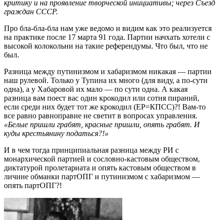
кри­тику и на проявление творческой инициативы; через Съезд
граждан СССР.
Про бла-бла-бла нам уже ведомо и видим как это реализуется
на практике после 17 марта 91 года. Партии начхать хотели с
высокой колокольни на такие референдумы. Что был, что не
был.
Разница между путинизмом и хабаризмом никакая — партии
наш рулевой. Только у Тупина их много (для виду, а по-сути
одна), а у Хабаровой их мало — по сути одна. А какая
разница вам поест вас один крокодил или сотня пираний,
если среди них будет тот же крокодил (ЕР=КПСС)?! Вам-то
все равно равноправие не светит в вопросах управления.
«Белые пришли грабят, красные пришли, опять грабят. И
куды крестьянину податься?!»
И в чем тогда принципиальная разница между РИ с
монархической партией и сословно-кастовым обществом,
диктатурой пролетариата и опять кастовым обществом в
личине обманки партОПГ и путинизмом с хабаризмом —
опять партОПГ?!