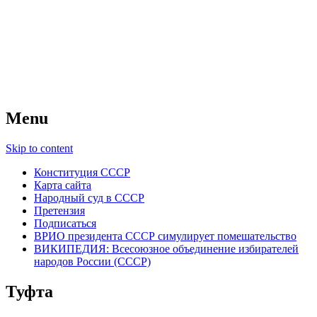
ВОИНР Тверь
Всесоюзное объединение избирателей
СССР
Menu
Skip to content
Конституция СССР
Карта сайта
Народный суд в СССР
Претензия
Подписаться
ВРИО президента СССР симулирует помешательство
ВИКИПЕДИЯ: Всесоюзное объединение избирателей
народов России (СССР)
Туфта