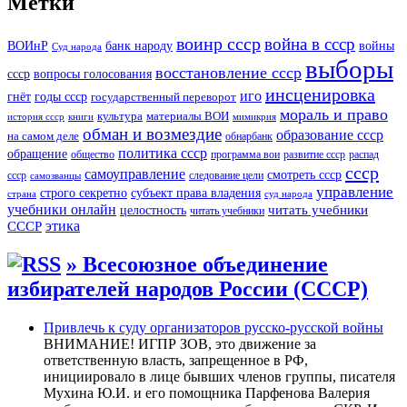
Метки
воинр ссср
война в ссср
ВОИнР
банк народу
войны
Суд народа
выборы
восстановление ссср
вопросы голосования
ссср
инсценировка
иго
годы ссср
гнёт
государственный переворот
мораль и право
культура
материалы ВОИ
история ссср
книги
мимикрия
обман и возмездие
образование ссср
на самом деле
обнарбанк
политика ссср
обращение
общество
программа вои
развитие ссср
распад
ссср
самоуправление
смотреть ссср
ссср
следование цели
самозванцы
управление
строго секретно
субъект права владения
страна
суд народа
учебники онлайн
читать учебники
целостность
читать учебники
СССР
этика
» Всесоюзное объединение
избирателей народов России (СССР)
Привлечь к суду организаторов русско-русской войны
ВНИМАНИЕ! ИГПР ЗОВ, это движение за
ответственную власть, запрещенное в РФ,
инициировало в лице бывших членов группы, писателя
Мухина Ю.И. и его помощника Парфенова Валерия