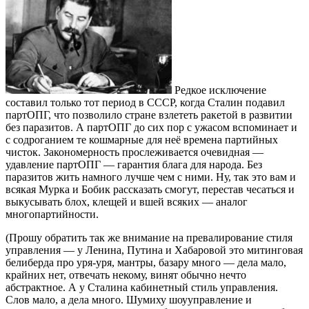
Редкое исключение
составил только тот период в СССР, когда Сталин подавил
партОПГ, что позволило стране взлететь ракетой в развитии
без паразитов. А партОПГ до сих пор с ужасом вспоминает и
с содроганием те кошмарные для неё времена партийных
чисток. Закономерность прослеживается очевидная —
удавление партОПГ — гарантия блага для народа. Без
паразитов жить намного лучше чем с ними. Ну, так это вам и
всякая Мурка и Бобик рассказать смогут, перестав чесаться и
выкусывать блох, клещей и вшей всяких — аналог
многопартийности.
(Прошу обратить так же внимание на превалирование стиля
управления — у Ленина, Путина и Хабаровой это митинговая
белиберда про уря-уря, мантры, базару много — дела мало,
крайних нет, отвечать некому, винят обычно нечто
абстрактное. А у Сталина кабинетный стиль управления.
Слов мало, а дела много. Шумиху шоууправление и