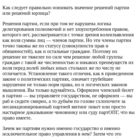
Как следует правильно понимать значение решений партии
или решений юрлица?
Решения партии, если при том не нарушена логика
делегирования полномочий и нет злоупотребления правом,
которого нет, рассматривается с точки зрения волеизъявления
как воля суммы лиц — членов партии. Но эти члены партии
точно таковы же по статусу (совокупности прав и
обязанностей), как и остальные граждане. Поэтому их
решение не тяжелее по силе чем решение любой группы
граждан с такой же численностью и никаких преимуществ их
воля перед волей любых иных стольких же по числу не
отличается. Установление такого отличия, как в приведенном
законе о политических партиях, означает грубейшее
нарушение не только норм права, но и логических законов
мышления. Вы только вдумайтесь. Оформлен членский билет
в партию — вы управляете государством, не оформлен — вы
раб и сидите смирно, а то дубьём по голове схлопочите за
несанкционированный партией митинг пикет или просто
настырное доказывание чиновнику или суду партОПГ, что вы
право имеете.
Зачем же партиям нужно именно государство и именно
исключительное право управления в нем? Затем что это