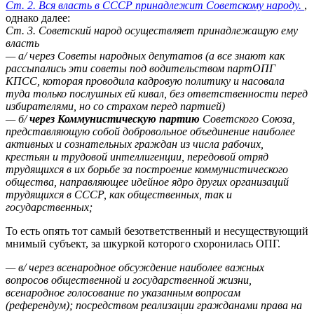
Ст. 2. Вся власть в СССР принадлежит Советскому народу.
,
однако далее:
Ст. 3. Советский народ осуществляет принадлежащую ему
власть
— а/ через Советы народных депутатов (а все знают как
рассыпались эти советы под водительством партОПГ
КПСС, которая проводила кадровую политику и насовала
туда только послушных ей кивал, без ответственности перед
избирателями, но со страхом перед партией)
— б/
через Коммунистическую партию
Советского Союза,
представляющую собой добровольное объединение наиболее
активных и сознательных граж­дан из числа рабочих,
крестьян и трудовой интеллигенции, передовой от­ряд
трудящихся в их борьбе за построение коммунистического
общества, направляющее идейное ядро других организаций
трудящихся в СССР, как общественных, так и
государственных;
То есть опять тот самый безответственный и несуществующий
мнимый субъект, за шкуркой которого схоронилась ОПГ.
— в/ через всенародное обсуждение наиболее важных
вопросов общественной и государственной жизни,
всенародное голосование по указанным вопросам
(референдум); посредством реализации гражданами права на