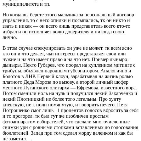
муниципалитета и тп.
Но когда вы берете этого мальчика за персональный договор
управления, то с него опилки и посыпались, тк он никто и
звать и никак — он всего лишь представитель коего кто-то
избрал и он исполняет волю доверителя и никогда свою
лично.
В этом случае спекулировать он уже не может, тк всем ясно
кто он и что делает, чьи интересы представляет свои или
чужие и на что имеет право а на что нет. Пример лыныро-
дыныры. Некто Губарев, что поорал на купленном митинге с
трибуны, объявлен народным губернатором. Аналогично и
Болотов в ЛНР. Первый клоун, зарабатывал на жизнь ролью
платного Деда Мороза по вызову, а второй личный шофер
местного Луганского олигарха — Ефремова, известного вора.
Потом сменили ноль на нуль и получился некий Захарченко и
некий Плотницкий не более того легальны. Про хунту
киевскую, не к ночи помянутую, и говорить нечего. Петя
Потрошенко смог лишь 11 процентов голосов вбросить за себя
и то прогорел, тк был тут же изобличен простым
фотоаппаратом избирателей, что сделали многочисленные
снимки урн с ровными стопками вставленных до голосования
бюллетеней. Запад при том сделал морду валенком и как бы
не заметил. . .