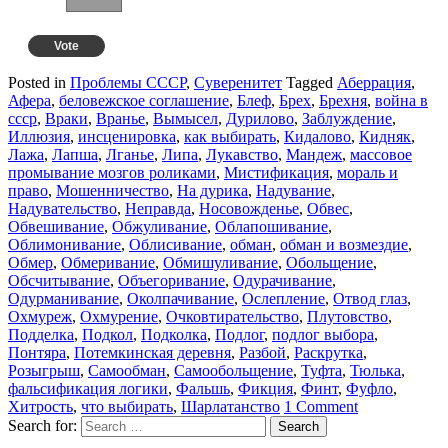
Vote
View Results
Crowdsignal.com
Posted in
Проблемы СССР
,
Суверенитет
Tagged
Аберрация
,
Афера
,
беловежское соглашение
,
Блеф
,
Брех
,
Брехня
,
война в
ссср
,
Враки
,
Вранье
,
Вымысел
,
Дурилово
,
Заблуждение
,
Иллюзия
,
инсценировка
,
как выбирать
,
Кидалово
,
Кидняк
,
Лажа
,
Лапша
,
Лганье
,
Липа
,
Лукавство
,
Мандеж
,
массовое
промывание мозгов роликами
,
Мистификация
,
мораль и
право
,
Мошенничество
,
На дурика
,
Надувание
,
Надувательство
,
Неправда
,
Носовожденье
,
Обвес
,
Обвешивание
,
Обжуливание
,
Облапошивание
,
Облимонивание
,
Облисивание
,
обман
,
обман и возмездие
,
Обмер
,
Обмеривание
,
Обмишуливание
,
Обольщение
,
Обсчитывание
,
Объегоривание
,
Одурачивание
,
Одурманивание
,
Околпачивание
,
Ослепление
,
Отвод глаз
,
Охмуреж
,
Охмурение
,
Очковтирательство
,
Плутовство
,
Подделка
,
Подкол
,
Подколка
,
Подлог
,
подлог выбора
,
Понтяра
,
Потемкинская деревня
,
Разбой
,
Раскрутка
,
Розыгрыш
,
Самообман
,
Самообольщение
,
Туфта
,
Тюлька
,
фальсификация логики
,
Фальшь
,
Фикция
,
Финт
,
Фуфло
,
Хитрость
,
что выбирать
,
Шарлатанство
1 Comment
Search for: