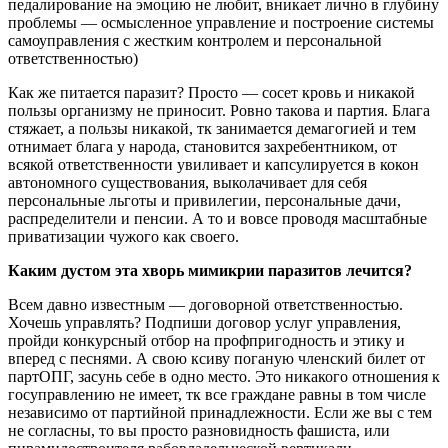
педалирование на эмоцию не любит, вникает лично в глубину
проблемы — осмысленное управление и построение системы
самоуправления с жестким контролем и персональной
ответственностью)
Как же питается паразит? Просто — сосет кровь и никакой
пользы организму не приносит. Ровно такова и партия. Блага
стяжает, а пользы никакой, тк занимается демагогией и тем
отнимает блага у народа, становится захребентником, от
всякой ответственности увиливает и капсулируется в кокон
автономного существования, выколачивает для себя
персональные льготы и привилегии, персональные дачи,
распределители и пенсии. А то и вовсе проводя масштабные
приватизации чужого как своего.
Каким дустом эта хворь мимикрии паразитов лечится?
Всем давно известным — договорной ответственностью.
Хочешь управлять? Подпиши договор услуг управления,
пройди конкурсный отбор на профпригодность и этику и
вперед с песнями. А свою ксиву поганую членский билет от
партОПГ, засунь себе в одно место. Это никакого отношения к
госуправлению не имеет, тк все граждане равны в том числе
независимо от партийной принадлежности. Если же вы с тем
не согласны, то вы просто разновидность фашиста, или