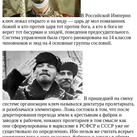
В Российской Империи
ключ лежал открыто и на виду — царь де мол помазанник
божий и кто против царя тот против бога, а кто в бога не
верит тот басурман и злодей, поведения предосудительного.
Система управления была строго ранжирована на 14 классов
чиновников и люд на 4 основные группы сословий.
В пришедшей на смену
системе организации ключ назывался диктатура пролетариата,
и разоблачался элементарно. Ложь состояла в том, что после
декретирования перехода земли к крестьянам а фабрик и
заводов к рабочим, никаких пролетариев в том смысле как
они сформулированы в марксизме в РСФСР и СССР уже не
существовало по определению. Ибо нельзя же считать всерьез
неимущим того у кого оказались фабрики и заводы в общем