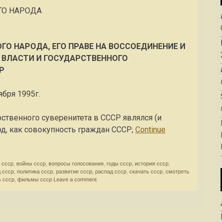
ГО НАРОДА
ГО НАРОДА, ЕГО ПРАВЕ НА ВОССОЕДИНЕНИЕ И
 ВЛАСТИ И ГОСУДАРСТВЕННОГО
Р
бря 1995г.
ственного суверенитета в СССР являлся (и
д, как совокуп­ность граждан СССР;
Continue
 ссср
,
войны ссср
,
вопросы голосования
,
годы ссср
,
история ссср
,
 ссср
,
политика ссср
,
развитие ссср
,
распад ссср
,
скачать ссср
,
смотреть
ь ссср
,
фильмы ссср
Leave a comment