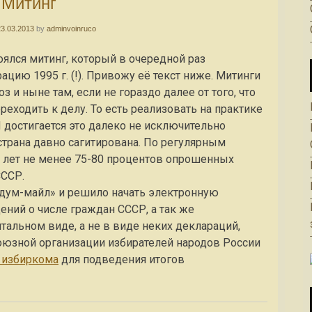
Митинг
23.03.2013
by
adminvoinruco
оялся митинг, который в очередной раз
ию 1995 г. (!). Привожу её текст ниже. Митинги
з и ныне там, если не гораздо далее от того, что
реходить к делу. То есть реализовать на практике
 достигается это далеко не исключительно
 страна давно сагитирована. По регулярным
х лет не менее 75-80 процентов опрошенных
ССР.
дум-майл» и решило начать электронную
ний о числе граждан СССР, а так же
альном виде, а не в виде неких деклараций,
оюзной организации избирателей народов России
 избиркома
для подведения итогов