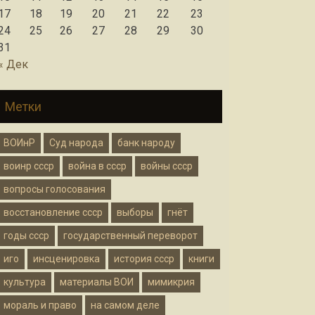
17
18
19
20
21
22
23
24
25
26
27
28
29
30
31
« Дек
Метки
ВОИнР
Суд народа
банк народу
воинр ссср
война в ссср
войны ссср
вопросы голосования
восстановление ссср
выборы
гнёт
годы ссср
государственный переворот
иго
инсценировка
история ссср
книги
культура
материалы ВОИ
мимикрия
мораль и право
на самом деле