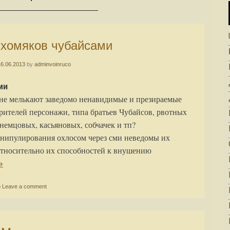
е хомяков чубайсами
16.06.2013
by
adminvoinruco
ми
цене мелькают заведомо ненавидимые и презираемые
рителей персонажи, типа братьев Чубайсов, рвотных
немцовых, касьяновых, собчачек и тп?
анипулирования охлосом через сми неведомы их
относительно их способностей к внушению
→
р
Leave a comment