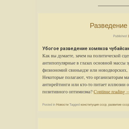
Разведени
Published
Убогое разведение хомяков чубайса
Как вы думаете, зачем на политической с
антипопулярные в глазах основной массы з
физиономий свиньидзе или новодворских, 
Некоторые полагают, что организаторам м
антирейтинги или кто-то питает иллюзии 
позитивного оптимизма?
Continue reading
Posted in
Новости
Tagged
конституция ссср
,
развитие ссс