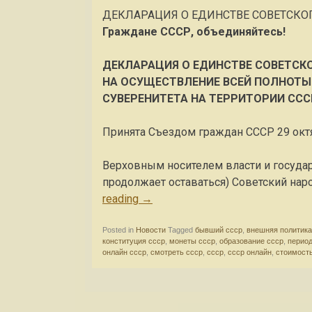
ДЕКЛАРАЦИЯ О ЕДИНСТВЕ СОВЕТСКО
Граждане СССР, объединяйтесь!
ДЕКЛАРАЦИЯ О ЕДИНСТВЕ СОВЕТСКО
НА ОСУЩЕСТВЛЕНИЕ ВСЕЙ ПОЛНОТЫ
СУВЕРЕНИТЕТА НА ТЕРРИТОРИИ ССС
Принята Съездом граждан СССР 29 октя
Верховным носителем власти и государ
продолжает оставаться) Советский наро
reading
→
Posted in
Новости
Tagged
бывший ссср
,
внешняя политика
конституция ссср
,
монеты ссср
,
образование ссср
,
период
онлайн ссср
,
смотреть ссср
,
ссср
,
ссср онлайн
,
стоимост