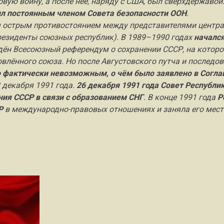
овую войну, а после неё, наряду с США, был сверхдержаво
л постоянным членом Совета безопасности ООН
.
 острым противостоянием между представителями центра
резиденты союзных республик). В 1989–1990 годах
начался
едён Всесоюзный референдум о сохранении СССР, на котор
влённого союза. Но после Августовского путча и последо
о фактически невозможным, о чём было заявлено в Согл
 декабря 1991 года.
26 декабря 1991 года Совет Республи
ия СССР в связи с образованием СНГ
. В конце 1991 года
Р
Р
в международно-правовых отношениях и заняла его место