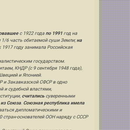
вовавшее
с 1922 года
по 1991
год на
 1/6 часть обитаемой суши Земли;
на
к 1917 году занимала Российская
алистическим государством.
таем, КНДР (с 9 сентября 1948 года),
Швецией и Японией.
Р и Закавказской СФСР в одно
й и судебной властями,
нституции,
считались
суверенными
 из Союза
.
Союзная республика имела
иваться дипломатическими и
0 стран-основателей ООН наряду с СССР