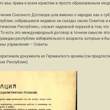
то азы права и всем юристам и просто образованным люд
чении Союзного Договора шла именно о народах как о су
спублик, собравшихся недавно на съезды своих Советов 
ических Республик», служит надежной порукой в том, что
. То есть это международный договор в точном смысле это
раждан республик избирательного возраста, которые и б
аны управления — Советы.
оригинала документа из Германского архива (см предпос
их Республик):