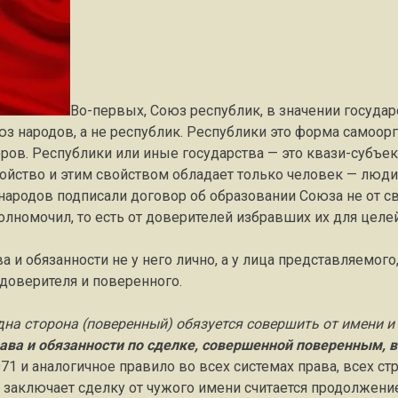
Во-первых, Союз республик, в значении государс
з народов, а не республик. Республики это форма самоорг
ров. Республики или иные государства — это квази-субъек
ойство и этим свойством обладает только человек — люди
 народов подписали договор об образовании Союза не от с
уполномочил, то есть от доверителей избравших их для целе
и обязанности не у него лично, а у лица представляемого, 
 доверителя и поверенного.
дна сторона (поверенный) обязуется совершить от имени и 
ава и обязанности по сделке, совершенной поверенным, 
971 и аналогичное правило во всех системах права, всех с
он заключает сделку от чужого имени считается продолжени