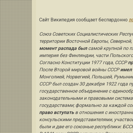
Сайт Википедия сообщает беспардонно
л
Союз Советских Социалистических Респу
территории Восточной Европы, Северной,
момент распада был
самой крупной по п
империя без Финляндии, части Польского
Согласно Конституции 1977 года, СССР
п
После Второй мировой войны СССР
имел 
Монголией, Норвегией, Польшей, Румыние
СССР был создан 30 декабря 1922 года п
государственное объединение с единообр
законодательными и правовыми системами
государствами; формально за каждой с
право вступать
в отношения с иностранн
консульскими представителями, участво
были и две его союзные республики: БСС