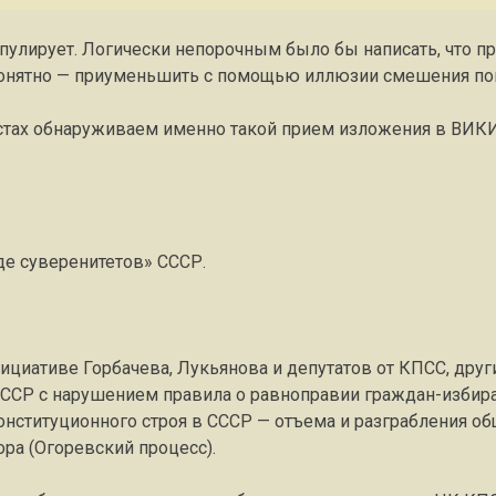
ипулирует. Логически непорочным было бы написать, что п
понятно — приуменьшить с помощью иллюзии смешения поня
естах обнаруживаем именно такой прием изложения в В
де суверенитетов» СССР.
циативе Горбачева, Лукьянова и депутатов от КПСС, друг
ССР с нарушением правила о равноправии граждан-избира
нституционного строя в СССР — отъема и разграбления об
а (Огоревский процесс).