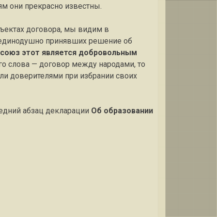
ям они прекрасно известны.
бъектах договора, мы видим в
и единодушно принявших решение об
союз этот является добровольным
го слова — договор между народами, то
ыли доверителями при избрании своих
ледний абзац декларации
Об образовании