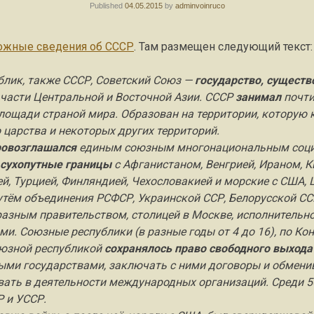
Published
04.05.2015
by
adminvoinruco
ожные сведения об СССР
. Там размещен следующий текст:
блик, также СССР, Советский Союз —
государство, сущест
 части Центральной и Восточной Азии. СССР
занимал
почти
лощади страной мира. Образован на территории, которую 
 царства и некоторых других территорий.
ровозглашался
единым союзным многонациональным соци
сухопутные границы
с Афганистаном, Венгрией, Ираном, Ки
й, Турцией, Финляндией, Чехословакией и морские с США, 
утём объединения РСФСР, Украинской ССР, Белорусской СС
азным правительством, столицей в Москве, исполнительно
. Союзные республики (в разные годы от 4 до 16), по Ко
оюзной республикой
сохранялось право свободного выхода
ыми государствами, заключать с ними договоры и обмен
вать в деятельности международных организаций. Среди 5
Р и УССР.