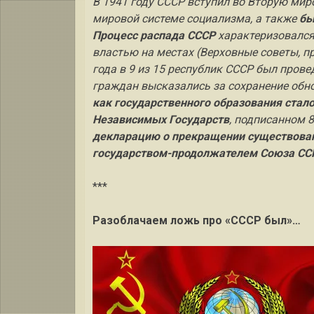
В 1941 году СССР вступил во Вторую мир
мировой системе социализма, а также
бы
Процесс распада СССР
характеризовался
властью на местах (Верховные советы, п
года в 9 из 15 республик СССР был пров
граждан высказались за сохранение обно
как государственного образования стал
Независимых Государств
, подписанном 8
декларацию о прекращении существован
государством-продолжателем Союза СС
***
Разоблачаем ложь про «СССР был»…