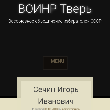
ВОИНР Тверь
Всесоюзное объединение избирателей СССР
MENU
Skip to content
Сечин Игорь
Иванович
Published
01.03.2013
by
adminvoinruco