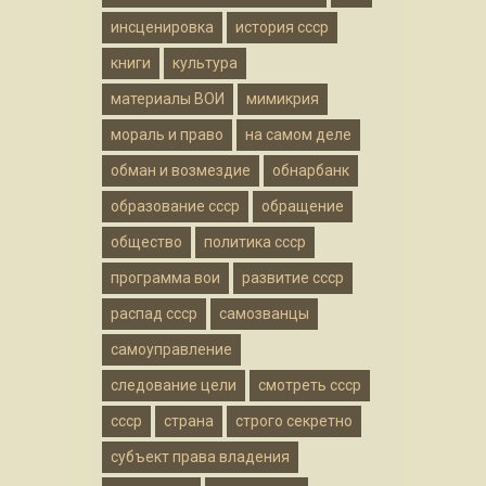
инсценировка
история ссср
книги
культура
материалы ВОИ
мимикрия
мораль и право
на самом деле
обман и возмездие
обнарбанк
образование ссср
обращение
общество
политика ссср
программа вои
развитие ссср
распад ссср
самозванцы
самоуправление
следование цели
смотреть ссср
ссср
страна
строго секретно
субъект права владения