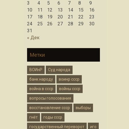
3
4
5
6
7
8
9
10
11
12
13
14
15
16
17
18
19
20
21
22
23
24
25
26
27
28
29
30
31
« Дек
Метки
ВОИнР
Суд народа
банк народу
воинр ссср
война в ссср
войны ссср
вопросы голосования
восстановление ссср
выборы
гнёт
годы ссср
государственный переворот
иго