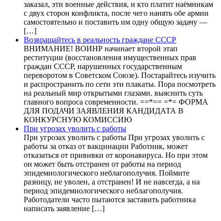
заказал, эти военные действия, и кто платит наёмникам
с двух сторон конфликта, после чего нанять обе армии
самостоятельно и поставить им одну общую задачу —
[…]
Возвращайтесь в реальность граждане СССР
ВНИМАНИЕ! ВОИНР начинает второй этап
реституции (восстановления имущественных прав
граждан СССР, нарушенных государственным
переворотом в Советском Союзе). Постарайтесь изучить
и распространить по сети эти плакаты. Пора посмотреть
на реальный мир открытыми глазами. выяснить суть
главного вопроса современности. ==*== =*= ФОРМА
ДЛЯ ПОДАЧИ ЗАЯВЛЕНИЯ КАНДИДАТА В
КОНКУРСНУЮ КОМИССИЮ
При угрозах уволить с работы
При угрозах уволить с работы При угрозах уволить с
работы за отказ от вакцинации Работник, может
отказаться от прививки от коронавируса. Но при этом
он может быть отстранен от работы на период
эпидемиологического неблагополучия. Поймите
разницу, не уволен, а отстранен! И не навсегда, а на
период эпидемиологического неблагополучия.
Работодатели часто пытаются заставить работника
написать заявление […]