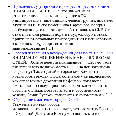
Привлечь к суду организаторов русско-русской войны
ВНИМАНИЕ! ИГПР ЗОВ, это движение за
ответственную власть, запрещенное в РФ,
инициировало в лице бывших членов группы, писателя
Мухина Ю.И. и его помощника Парфенова Валерия
возбуждение уголовного дела, обратившись в СКР. Им
отказали и они решили подать в суд жалобу на отказ,
приглашают остальных присоединиться к ней коротким
заявлением в суд о присоединении как
заинтересованные […]
Образец заявления о возбуждении дела по ст 159 УК РФ
ВНИМАНИЕ! МОШЕННИКИ В МАНТИЯХ ЯКОБЫ
СУДЕЙ. Хотите вернуть похищенное — шестую часть
планеты и всю недвижимость СССР на ней законному
владельцу? Так создавайте городские Комитеты
кредиторов граждан СССР, остальное уже закономерно
как опереточные декорации из фанеры попадает в
имитационно-симуляционном режиме клоунов этого
бродячего цирка. Возврат власти и собственности
хозяину Земли Русской становится закономерным и […]
Обращение к жителям городов СССР
Уважаемые жители города _ _ _ _ _ _ _ _ _ _ _ ,
желающие прекратить военные действия между Россией
и Украиной. Для этого Вам нужно понять кто их