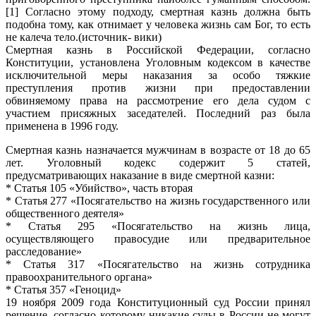
[1] Согласно этому подходу, смертная казнь должна быть
подобна тому, как отнимает у человека жизнь сам Бог, то есть
не калеча тело.(источник- вики)
Смертная казнь в Российской Федерации, согласно
Конституции, установлена Уголовным кодексом в качестве
исключительной меры наказания за особо тяжкие
преступления против жизни при предоставлении
обвиняемому права на рассмотрение его дела судом с
участием присяжных заседателей. Последний раз была
применена в 1996 году.
Смертная казнь назначается мужчинам в возрасте от 18 до 65
лет. Уголовный кодекс содержит 5 статей,
предусматривающих наказание в виде смертной казни:
* Статья 105 «Убийство», часть вторая
* Статья 277 «Посягательство на жизнь государственного или
общественного деятеля»
* Статья 295 «Посягательство на жизнь лица,
осуществляющего правосудие или предварительное
расследование»
* Статья 317 «Посягательство на жизнь сотрудника
правоохранительного органа»
* Статья 357 «Геноцид»
19 ноября 2009 года Конституционный суд России принял
решение, согласно которому никакие суды в России не могут