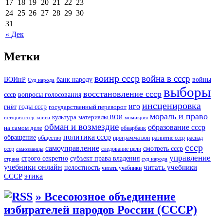
17
18
19
20
21
22
23
24
25
26
27
28
29
30
31
« Дек
Метки
воинр ссср
война в ссср
ВОИнР
банк народу
войны
Суд народа
выборы
восстановление ссср
вопросы голосования
ссср
инсценировка
иго
годы ссср
гнёт
государственный переворот
мораль и право
культура
материалы ВОИ
история ссср
книги
мимикрия
обман и возмездие
образование ссср
на самом деле
обнарбанк
политика ссср
обращение
общество
программа вои
развитие ссср
распад
ссср
самоуправление
смотреть ссср
ссср
следование цели
самозванцы
управление
строго секретно
субъект права владения
страна
суд народа
учебники онлайн
читать учебники
целостность
читать учебники
СССР
этика
» Всесоюзное объединение
избирателей народов России (СССР)