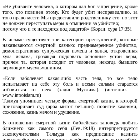
«Не убивайте человека, о котором дал Бог запрещение, кроме
того, кто повинен этому. Кто будет убит несправедливо, за
того право мести Мы предоставили родственнику его: но этот
не должен переступать меры в отмщении за убийство;
потому что и те находятся под защитой» (Коран, сура 17:35).
В исламе существует три категории преступлений, которые
наказываются смертной казнью: преднамеренное убийство,
демонстративная супружеская измена и явная, откровенная
хула ислама, грозящая подорвать основные устои веры,
причем та, которая исходит от человека, некогда бывшего
верующим мусульманином.
«Если заболевает какая-либо часть тела, то все тело
испытывает на себе эту боль и всеми силами старается
избавиться от нее» (хадис Муслима). (источник —
www.introislam.ru)
Талмуд упоминает четыре формы смертной казни, к которой
приговаривает суд (арба митот бет-дин): побитие камнями,
сожжение, казнь мечом и удушение.
В отношении смертной казни библейская заповедь любить
ближнего как самого себя (Лев.19:18) интерпретируется
законоучителями Талмуда как предписание казнить
приговорённого преступника наиболее гуманным способом.