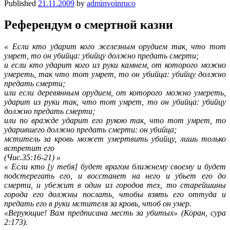
Published
21.11.2009
by
adminvoinruco
Референдум о смертной казни
« Если кто ударит кого железным орудием так, что тот
умрет, то он убийца: убийцу должно предать смерти;
и если кто ударит кого из руки камнем, от которого можно
умереть, так что тот умрет, то он убийца: убийцу должно
предать смерти;
или если деревянным орудием, от которого можно умереть,
ударит из руки так, что тот умрет, то он убийца: убийцу
должно предать смерти;
или по вражде ударит его рукою так, что тот умрет, то
ударившего должно предать смерти: он убийца;
мститель за кровь может умертвить убийцу, лишь только
встретит его
(Чис.35:16-21) »
« Если кто [у тебя] будет врагом ближнему своему и будет
подстерегать его, и восстанет на него и убьет его до
смерти, и убежит в один из городов тех, то старейшины
города его должны послать, чтобы взять его оттуда и
предать его в руки мстителя за кровь, чтоб он умер.
«Верующие! Вам предписана месть за убитых» (Коран, сура
2:173).