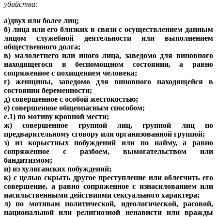
убийства:
а)двух или более лиц;
б) лица или его близких в связи с осуществлением данным
лицом служебной деятельности или выполнением
общественного долга;
в) малолетнего или иного лица, заведомо для виновного
находящегося в беспомощном состоянии, а равно
сопряженное с похищением человека;
г) женщины, заведомо для виновного находящейся в
состоянии беременности;
д) совершенное с особой жестокостью;
е) совершенное общеопасным способом;
е.1) по мотиву кровной мести;
ж) совершенное группой лиц, группой лиц по
предварительному сговору или организованной группой;
з) из корыстных побуждений или по найму, а равно
сопряженное с разбоем, вымогательством или
бандитизмом;
и) из хулиганских побуждений;
к) с целью скрыть другое преступление или облегчить его
совершение, а равно сопряженное с изнасилованием или
насильственными действиями сексуального характера;
л) по мотивам политической, идеологической, расовой,
национальной или религиозной ненависти или вражды