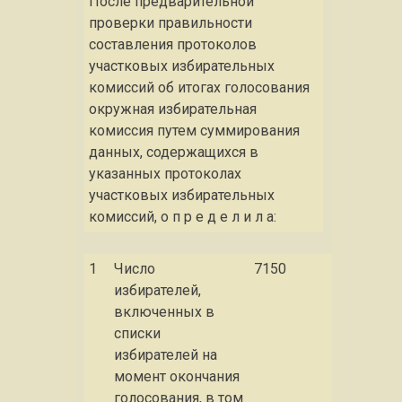
После предварительной
проверки правильности
составления протоколов
участковых избирательных
комиссий об итогах голосования
окружная избирательная
комиссия путем суммирования
данных, содержащихся в
указанных протоколах
участковых избирательных
комиссий, о п р е д е л и л а:
1
Число
7150
избирателей,
включенных в
списки
избирателей на
момент окончания
голосования, в том