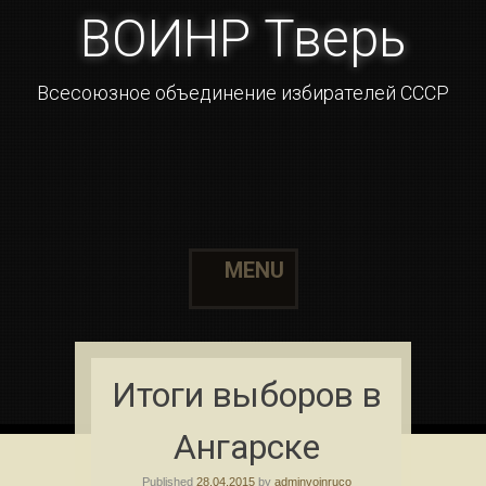
ВОИНР Тверь
Всесоюзное объединение избирателей СССР
MENU
Skip to content
Итоги выборов в
Ангарске
Published
28.04.2015
by
adminvoinruco