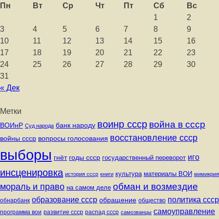
Пн
Вт
Ср
Чт
Пт
Сб
Вс
1
2
3
4
5
6
7
8
9
10
11
12
13
14
15
16
17
18
19
20
21
22
23
24
25
26
27
28
29
30
31
« Дек
Метки
воинр ссср
война в ссср
ВОИнР
банк народу
Суд народа
восстановление ссср
вопросы голосования
войны ссср
выборы
иго
годы ссср
гнёт
государственный переворот
инсценировка
культура
материалы ВОИ
история ссср
книги
мимикрия
обман и возмездие
мораль и право
на самом деле
политика ссср
образование ссср
обращение
обнарбанк
общество
самоуправление
программа вои
развитие ссср
распад ссср
самозванцы