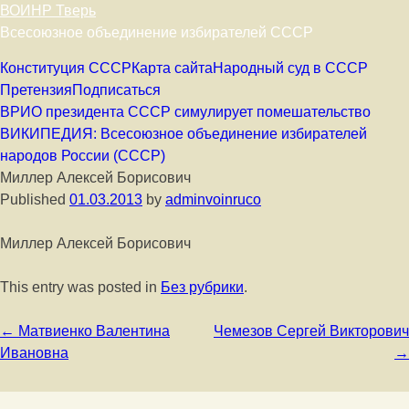
ВОИНР Тверь
Всесоюзное объединение избирателей СССР
Skip to content
Конституция СССР
Карта сайта
Народный суд в СССР
Претензия
Подписаться
ВРИО президента СССР симулирует помешательство
ВИКИПЕДИЯ: Всесоюзное объединение избирателей
народов России (СССР)
Миллер Алексей Борисович
Published
01.03.2013
by
adminvoinruco
Миллер Алексей Борисович
This entry was posted in
Без рубрики
.
Post navigation
←
Матвиенко Валентина
Чемезов Сергей Викторович
Ивановна
→