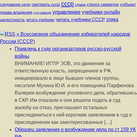
ссср
строго секретно
субъект
смотреть ссср
следование цели
страна
управление
учебники онлайн
права владения
суд народа
читать учебники СССР
этика
целостность
читать учебники
» Всесоюзное объединение избирателей народов
России (СССР)
Привлечь к суду организаторов русско-русской
войны
ВНИМАНИЕ! ИГПР ЗОВ, это движение за
ответственную власть, запрещенное в РФ,
инициировало в лице бывших членов группы,
писателя Мухина Ю.И. и его помощника Парфенова
Валерия возбуждение уголовного дела, обратившись
в СКР. Им отказали и они решили подать в суд
жалобу на отказ, приглашают остальных
присоединиться к ней коротким заявлением в суд о
присоединении как заинтересованные […]
Образец заявления о возбуждении дела по ст 159 УК
РФ