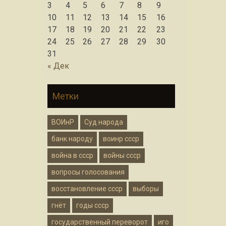
3
4
5
6
7
8
9
10
11
12
13
14
15
16
17
18
19
20
21
22
23
24
25
26
27
28
29
30
31
« Дек
Метки
ВОИнР
Суд народа
банк народу
воинр ссср
война в ссср
войны ссср
вопросы голосования
восстановление ссср
выборы
гнёт
годы ссср
государственный переворот
иго