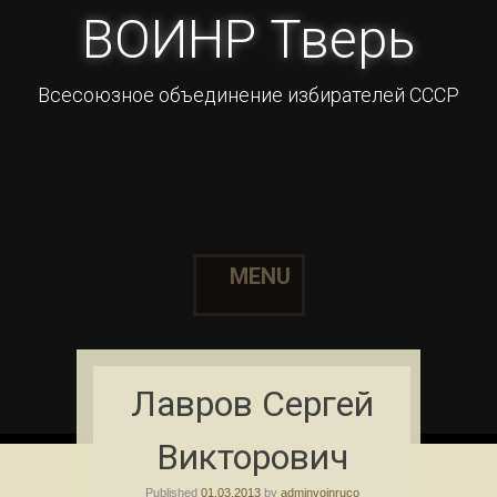
ВОИНР Тверь
Всесоюзное объединение избирателей СССР
MENU
Skip to content
Лавров Сергей
Викторович
Published
01.03.2013
by
adminvoinruco