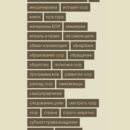
инсценировка
история ссср
книги
культура
материалы ВОИ
мимикрия
мораль и право
на самом деле
обман и возмездие
обнарбанк
образование ссср
обращение
общество
политика ссср
программа вои
развитие ссср
распад ссср
самозванцы
самоуправление
следование цели
смотреть ссср
ссср
страна
строго секретно
субъект права владения