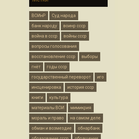
ВОИнР
Суд народа
банк народу
воинр ссср
война в ссср
войны ссср
вопросы голосования
восстановление ссср
выборы
гнёт
годы ссср
государственный переворот
иго
инсценировка
история ссср
книги
культура
материалы ВОИ
мимикрия
мораль и право
на самом деле
обман и возмездие
обнарбанк
образование ссср
обращение