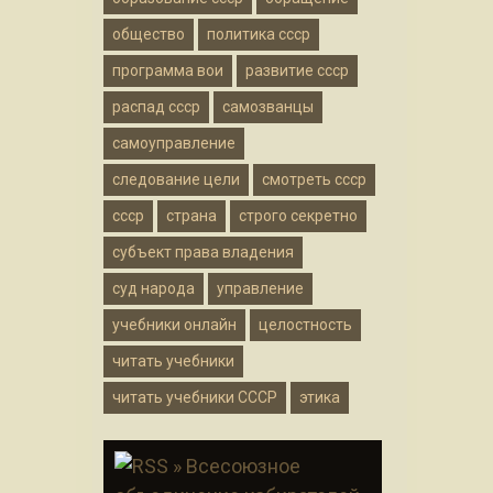
общество
политика ссср
программа вои
развитие ссср
распад ссср
самозванцы
самоуправление
следование цели
смотреть ссср
ссср
страна
строго секретно
субъект права владения
суд народа
управление
учебники онлайн
целостность
читать учебники
читать учебники СССР
этика
» Всесоюзное