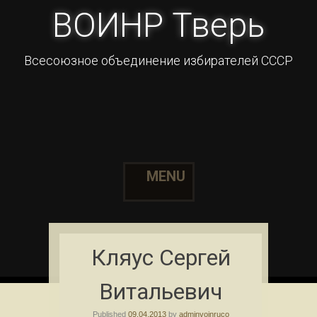
ВОИНР Тверь
Всесоюзное объединение избирателей СССР
MENU
Skip to content
Кляус Сергей
Витальевич
Published
09.04.2013
by
adminvoinruco