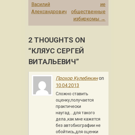
Василий
ие
Александрович
общественные
избиркомы
→
2 THOUGHTS ON
“
КЛЯУС СЕРГЕЙ
ВИТАЛЬЕВИЧ
”
Прохор Кулебякин
on
10.04.2013
Сложно ставить
оценку,получается
практически
наугад….для такого
дела ,как мне кажется
без автобиографии не
обойтись,для оценки