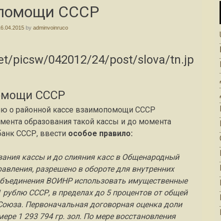
помощи СССР
16.04.2015
by
adminvoinruco
помощи СССР
ию о районной кассе взаимопомощи СССР
омента образования такой кассы и до момента
банк СССР, ввести
особое правило:
вания кассы и до слияния касс в Общенародный
равления, разрешено в обороте для внутренних
 объединения ВОИНР использовать имущественные
 рублю СССР, в пределах до 5 процентов от общей
Союза. Первоначальная договорная оценка доли
ре 1 293 794 гр. зол. По мере восстановления