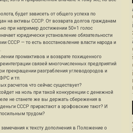
олота, будет зависеть от общего успеха по
ан на активы СССР. От возврата долгов гражданам
ьно при например достижении 50+1 голос
означает юридически установление обязательности
ии СССР — то есть восстановление власти народа и
.
овлении промактивов и возврате похищенного
и реинтеграции связей многочисленных предприятий
При прекращении разграбления углеводородов и
ФРС и тп.
ых расчетов что сейчас существует?
 сойдет на ноль при такой конкуренции с денежной
деле не станете же вы держать сбережения в
 деньги СССР прирастают а эрэфовские тают? И
непосильным трудом?
и замечания к тексту дополнения в Положение о