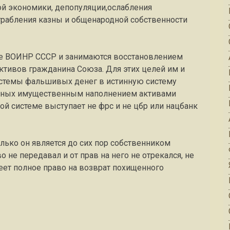
ой экономики, депопуляции,ослабления
грабления казны и общенародной собственности
ме ВОИНР СССР и занимаются восстановлением
ктивов гражданина Союза. Для этих целей им и
истемы фальшивых денег в истинную систему
енных имущественным наполнением активами
ой системе выступает не фрс и не цбр или нацбанк
лько он является до сих пор собственником
не передавал и от прав на него не отрекался, не
еет полное право на возврат похищенного