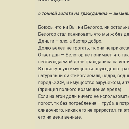
с тонной золота на гражданина — вызыв
Боюсь, что ни Вы, ни Белогор, ни остальн
Белогор стал паниковать что мы ж без д
Деньги — зло, а бартер добро.
Долю велел не трогать, тк она неприкас
Ответ дан — Белогор не понимает, что та
неотчуждаемой доле гражданина на источ
В совокупную имущественную долю гражд
натуральных активов: земля, недра, водн
перед СССР, и имущество зарубежом, а 
(принцип полного возмещения вреда) .
Если из этой доли ничего не использоват
погост, тк без потребления — труба, а по
сливочного, никак его не прирастил, тк э
его на веки вечные.