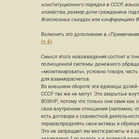
конституционного порядка в СССР, взыс
хозяйства, размер доли гражданина под
Всесоюзных съездах или конференциях 
Включить это дополнение в «Примечание»
(п. 6)
.
Смысл этого нововведения состоит в то
полноценной системы денежного обращен
«монетизировать», условно говоря, часть
для взаиморасчетов.
Во внешнем обороте эти единицы долей 
СССР так же не могут. Это закрытые вн
ВОИНР, потому что только они сами как
свои внутренние отношения (напомню, что
есть договора о совместной деятельности
перераспределять свои активы и образу
Это не запрещает им вести расчеты и в ру
эквивалент 1 гр золота, а в долевой един