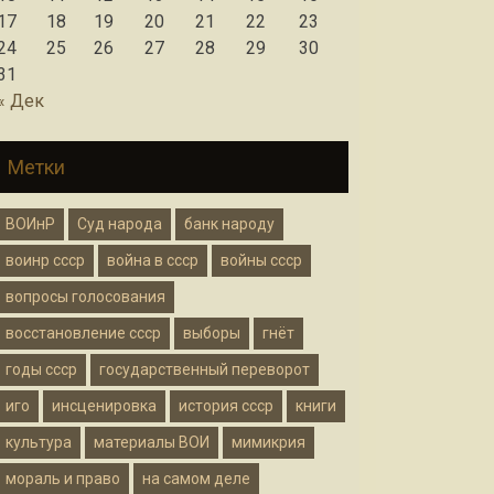
17
18
19
20
21
22
23
24
25
26
27
28
29
30
31
« Дек
Метки
ВОИнР
Суд народа
банк народу
воинр ссср
война в ссср
войны ссср
вопросы голосования
восстановление ссср
выборы
гнёт
годы ссср
государственный переворот
иго
инсценировка
история ссср
книги
культура
материалы ВОИ
мимикрия
мораль и право
на самом деле