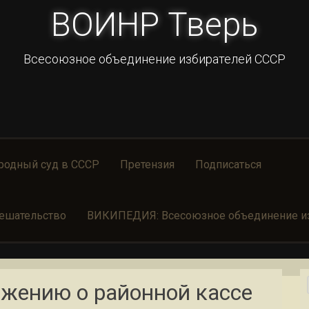
ВОИНР Тверь
Всесоюзное объединение избирателей СССР
родный суд в СССР
Претензия
Подписаться
ешательство
ВИКИПЕДИЯ: Всесоюзное объединение из
жению о районной кассе