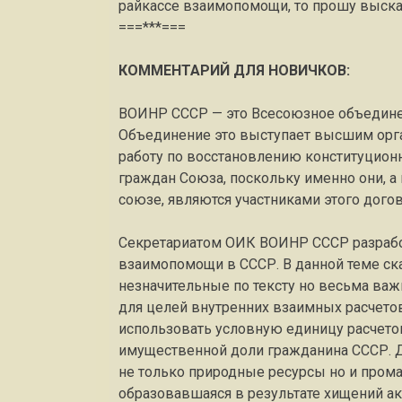
райкассе взаимопомощи, то прошу выска
===***===
КОММЕНТАРИЙ ДЛЯ НОВИЧКОВ:
ВОИНР СССР — это Всесоюзное объединен
Объединение это выступает высшим орга
работу по восстановлению конституцион
граждан Союза, поскольку именно они, а
союзе, являются участниками этого догов
Секретариатом ОИК ВОИНР СССР разрабо
взаимопомощи в СССР. В данной теме ска
незначительные по тексту но весьма важн
для целей внутренних взаимных расчет
использовать условную единицу расчето
имущественной доли гражданина СССР. До
не только природные ресурсы но и пром
образовавшаяся в результате хищений а