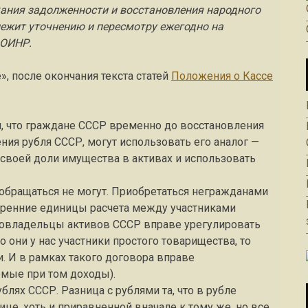
кания задолженности и восстановления народного
лежит уточнению и пересмотру ежегодно на
ВОИНР.
, после окончания текста статей
Положения о Кассе
м, что граждане СССР временно до восстановления
ия рубля СССР, могут использовать его аналог —
 своей доли имущества в активах и использовать
обращаться не могут. Приобретаться негражданами
утренние единицы расчета между участниками
 совладельцы активов СССР вправе урегулировать
 они у нас участники простого товарищества, то
. И в рамках такого договора вправе
емые при том доходы).
блях СССР. Разница с рублями та, что в рубле
ице, хоть и приравненной вначале к тому же, но все