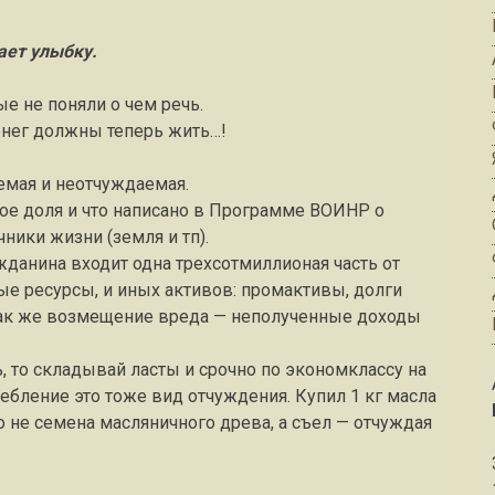
ает улыбку.
ые не поняли о чем речь.
енег должны теперь жить…!
аемая и неотчуждаемая.
кое доля и что написано в Программе ВОИНР о
ники жизни (земля и тп).
анина входит одна трехсотмиллионая часть от
ые ресурсы, и иных активов: промактивы, долги
так же возмещение вреда — неполученные доходы
ь, то складывай ласты и срочно по экономклассу на
требление это тоже вид отчуждения. Купил 1 кг масла
то не семена масляничного древа, а съел — отчуждая