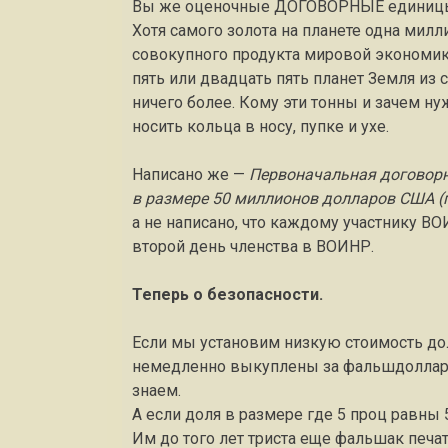
Вы же оценочные ДОГОВОРНЫЕ единицы 
Хотя самого золота на планете одна милл
совокупного продукта мировой экономики
пять или двадцать пять планет Земля из с
ничего более. Кому эти тонны и зачем ну
носить кольца в носу, пупке и ухе.
Написано же —
Первоначальная договорн
в размере 50 миллионов долларов США (по
а не написано, что каждому участнику ВО
второй день членства в ВОИНР.
Теперь о безопасности.
Если мы установим низкую стоимость дол
немедленно выкуплены за фальшдоллары 
знаем.
А если доля в размере где 5 проц равны 5
Им до того лет триста еще фальшак печ