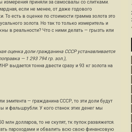
измерения приняли за самосвалы со слитками.
иардная, если не менее, от даже годового
. То есть в оценке по стоимости грамма золота это
усального золота. Но так то только измеритель и
жны в реальности? Что с ними делать — грызть или
ая оценка доли гражданина СССР устанавливается
правка — 1 293 794 гр. зол.),
ИНР выдается тонна двести сразу и 93 кг золота на
и эмитента — гражданина СССР, то эти доли будут
и фальшрубли. У кого станок этих денег мы
0 млн долларов, то не скупят, тк пупок развяжется.
атать пароходами и обвалить всю свою финансовую