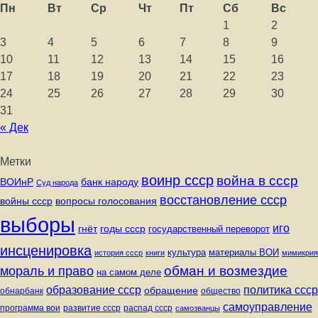
Пн
Вт
Ср
Чт
Пт
Сб
Вс
1
2
3
4
5
6
7
8
9
10
11
12
13
14
15
16
17
18
19
20
21
22
23
24
25
26
27
28
29
30
31
« Дек
Метки
воинр ссср
война в ссср
ВОИнР
банк народу
Суд народа
восстановление ссср
вопросы голосования
войны ссср
выборы
иго
годы ссср
гнёт
государственный переворот
инсценировка
культура
материалы ВОИ
история ссср
книги
мимикрия
обман и возмездие
мораль и право
на самом деле
политика ссср
образование ссср
обращение
обнарбанк
общество
самоуправление
программа вои
развитие ссср
распад ссср
самозванцы