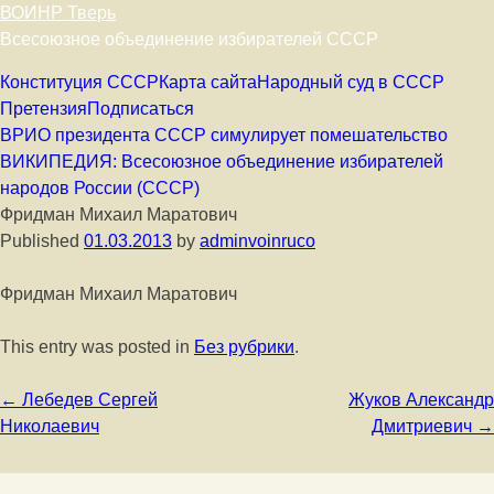
ВОИНР Тверь
Всесоюзное объединение избирателей СССР
Skip to content
Конституция СССР
Карта сайта
Народный суд в СССР
Претензия
Подписаться
ВРИО президента СССР симулирует помешательство
ВИКИПЕДИЯ: Всесоюзное объединение избирателей
народов России (СССР)
Фридман Михаил Маратович
Published
01.03.2013
by
adminvoinruco
Фридман Михаил Маратович
This entry was posted in
Без рубрики
.
Post navigation
←
Лебедев Сергей
Жуков Александр
Николаевич
Дмитриевич
→