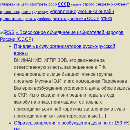
ссср
строго секретно
субъект
смотреть ссср
следование цели
страна
управление
учебники онлайн
права владения
суд народа
читать учебники СССР
этика
целостность
читать учебники
» Всесоюзное объединение избирателей народов
России (СССР)
Привлечь к суду организаторов русско-русской
войны
ВНИМАНИЕ! ИГПР ЗОВ, это движение за
ответственную власть, запрещенное в РФ,
инициировало в лице бывших членов группы,
писателя Мухина Ю.И. и его помощника Парфенова
Валерия возбуждение уголовного дела, обратившись
в СКР. Им отказали и они решили подать в суд
жалобу на отказ, приглашают остальных
присоединиться к ней коротким заявлением в суд о
присоединении как заинтересованные […]
Образец заявления о возбуждении дела по ст 159 УК
РФ