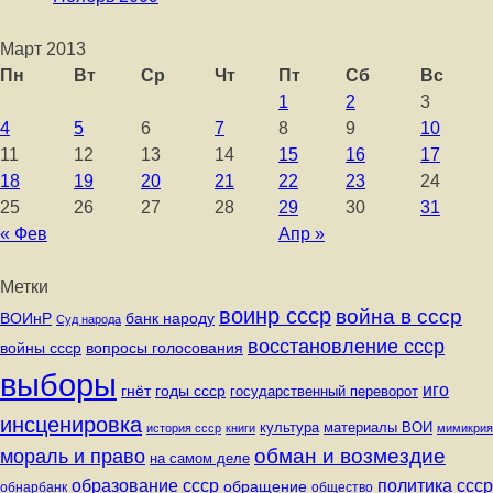
Март 2013
Пн
Вт
Ср
Чт
Пт
Сб
Вс
1
2
3
4
5
6
7
8
9
10
11
12
13
14
15
16
17
18
19
20
21
22
23
24
25
26
27
28
29
30
31
« Фев
Апр »
Метки
воинр ссср
война в ссср
ВОИнР
банк народу
Суд народа
восстановление ссср
вопросы голосования
войны ссср
выборы
иго
годы ссср
гнёт
государственный переворот
инсценировка
культура
материалы ВОИ
история ссср
книги
мимикрия
обман и возмездие
мораль и право
на самом деле
политика ссср
образование ссср
обращение
обнарбанк
общество