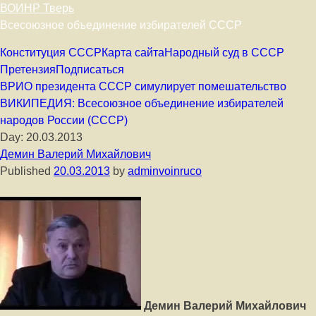
ВОИНР Тверь
Всесоюзное объединение избирателей СССР
Skip to content
Конституция СССР
Карта сайта
Народный суд в СССР
Претензия
Подписаться
ВРИО президента СССР симулирует помешательство
ВИКИПЕДИЯ: Всесоюзное объединение избирателей
народов России (СССР)
Day:
20.03.2013
Демин Валерий Михайлович
Published
20.03.2013
by
adminvoinruco
Демин Валерий Михайлович