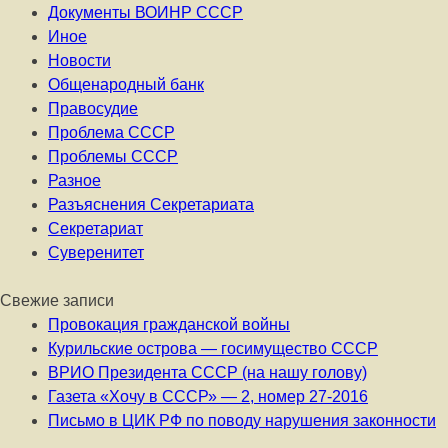
Документы ВОИНР СССР
Иное
Новости
Общенародный банк
Правосудие
Проблема СССР
Проблемы СССР
Разное
Разъяснения Секретариата
Секретариат
Суверенитет
Свежие записи
Провокация гражданской войны
Курильские острова — госимущество СССР
ВРИО Президента СССР (на нашу голову)
Газета «Хочу в СССР» — 2, номер 27-2016
Письмо в ЦИК РФ по поводу нарушения законности