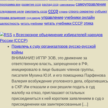
самоуправление
программа вои
развитие ссср
распад ссср
самозванцы
ссср
строго секретно
субъект
смотреть ссср
следование цели
страна
управление
учебники онлайн
права владения
суд народа
читать учебники СССР
этика
целостность
читать учебники
» Всесоюзное объединение избирателей народов
России (СССР)
Привлечь к суду организаторов русско-русской
войны
ВНИМАНИЕ! ИГПР ЗОВ, это движение за
ответственную власть, запрещенное в РФ,
инициировало в лице бывших членов группы,
писателя Мухина Ю.И. и его помощника Парфенова
Валерия возбуждение уголовного дела, обратившись
в СКР. Им отказали и они решили подать в суд
жалобу на отказ, приглашают остальных
присоединиться к ней коротким заявлением в суд о
присоединении как заинтересованные […]